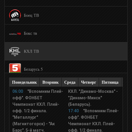
Боец ТВ
Бокс тв
КХЛ ТВ
Беларусь 5
Понедельник
Вторник
Среда
Четверг
Пятница
Суб
Матч! Премьер
06:00
"Вспомним Плей-
КХЛ. "Динамо-Москва" -
офф". ФОНБЕТ
"Динамо-Минск"
Чемпионат КХЛ. Плей-
(Беларусь).
Спорт 1 UA
офф. 1/2 финала.
17:40
"Вспомним Плей-
"Металлург"
офф". ФОНБЕТ
Спорт 2 UA
(Магнитогорск) - "Ак
Чемпионат КХЛ. Плей-
Барс". 5-й матч.
офф. 1/2 финала.