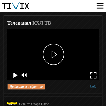
BBC News
Russia today
Телеканал
КХЛ ТВ
Russia Today Doc
DNK
Eurosport
Eurosport 2
FAQ
Добавить в избранное
Setanta Sports
Сетанта Спорт Плюс