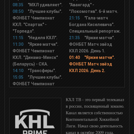
08:35
"МХЛ удивляет".
"Авангард" -
Мир Баскетбола
08:50
"Лучшие клубы".
"Локомотив". 6-й матч.
ФОНБЕТ Чемпионат
21:15
"Гала-матч
КХЛ. "Спартак" -
Богдана Киселевича".
UDAR
"Торпедо".
Специальный репортаж.
11:15
"Неделя КХЛ".
21:35
"Яркие матчи".
11:30
"Яркие матчи".
ФОНБЕТ Матч звёзд
XSport
ФОНБЕТ Чемпионат
КХЛ 2026. День 1.
КХЛ. "Динамо-Минск"
01:40
"Яркие матчи".
(Беларусь) - СКА.
ФОНБЕТ Матч звёзд
14:10
"Трансферы".
КХЛ 2026. День 2.
15:05
"Лучшие клубы".
ФОНБЕТ Чемпионат
КХЛ ТВ - это первый телеканал
в россии, посвященный хоккею.
Канал является собственностью
Континентальной Хоккейной
Лиги. Начал свою деятельность
канал в октябре 2009 года,