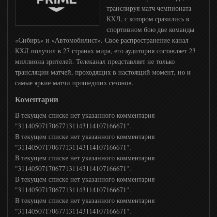
транслируя матч чемпионата
КХЛ, с котором сразились в
спортивном бою две команды
«Сибирь» и «Автомобилист». Свое распространение канал
КХЛ получил в 27 странах мира, его аудитория составляет 23
миллиона зрителей. Телеканал представляет не только
трансляции матчей, проходящих в настоящий момент, но и
самые яркие матчи прошедших сезонов.
Коментарии
В текущем списке нет указанного комментария
"31140507170677131143114107166671".
В текущем списке нет указанного комментария
"31140507170677131143114107166671".
В текущем списке нет указанного комментария
"31140507170677131143114107166671".
В текущем списке нет указанного комментария
"31140507170677131143114107166671".
В текущем списке нет указанного комментария
"31140507170677131143114107166671".