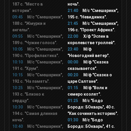
187 с. "Место в
ночь".
истории".
21:40
М/с "Смешарики",
Дождь
09:45
М/с "Смешарики",
195 с. "Невидимка".
188 с. "Жмурки и
21:45
М/с "Смешарики",
ангелы".
196 с. "Проект Африка".
РТР Планета
09:55
М/с "Смешарики",
22:00
Х/ф "Эспен в
189 с. "Чужие голоса".
королевстве троллей".
10:05
М/с "Смешарики",
23:40
М/ф
Мир 24 ТВ
190 с. "Профилактика".
"Новогодний ветер".
10:10
М/с "Смешарики",
00:00
М/ф "Сказка
BBC News
191 с. "Хрум".
сказывается".
10:15
М/с "Смешарики",
00:20
М/ф "Сказка о
192 с. "На память".
царе Салтане".
Russia today
10:25
М/с "Смешарики",
01:15
М/ф "Волк и
193 с. "Близко к
семеро козлят".
сердцу".
01:25
М/с "Бодо
Russia Today Doc
10:30
М/с "Смешарики",
Бородо: БОкварь", 40 с.
194 с. "Самая длинная
"Как сочинить историю".
ночь".
01:30
М/с "Бодо
DNK
10:40
М/с "Смешарики",
Бородо: БОкварь", 41 с.