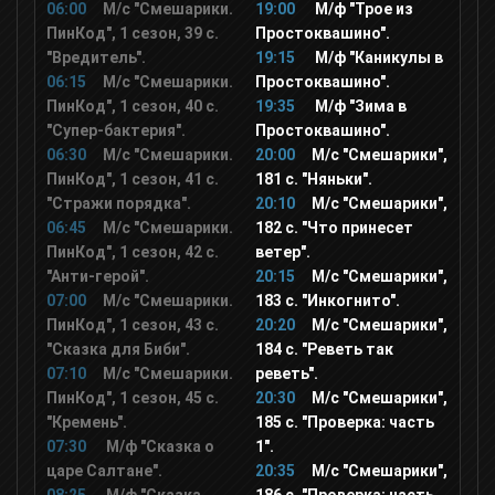
06:00
М/с "Смешарики.
19:00
М/ф "Трое из
М2
ПинКод", 1 сезон, 39 с.
Простоквашино".
"Вредитель".
19:15
М/ф "Каникулы в
06:15
М/с "Смешарики.
Простоквашино".
РУ ТВ
ПинКод", 1 сезон, 40 с.
19:35
М/ф "Зима в
"Супер-бактерия".
Простоквашино".
06:30
М/с "Смешарики.
20:00
М/с "Смешарики",
Bridge TV
ПинКод", 1 сезон, 41 с.
181 с. "Няньки".
"Стражи порядка".
20:10
М/с "Смешарики",
06:45
М/с "Смешарики.
182 с. "Что принесет
ТНТ MUSIC
ПинКод", 1 сезон, 42 с.
ветер".
"Анти-герой".
20:15
М/с "Смешарики",
07:00
Шансон ТВ
М/с "Смешарики.
183 с. "Инкогнито".
ПинКод", 1 сезон, 43 с.
20:20
М/с "Смешарики",
"Сказка для Биби".
184 с. "Реветь так
Муз ТВ
07:10
М/с "Смешарики.
реветь".
ПинКод", 1 сезон, 45 с.
20:30
М/с "Смешарики",
"Кремень".
185 с. "Проверка: часть
Ля минор
07:30
М/ф "Сказка о
1".
царе Салтане".
20:35
М/с "Смешарики",