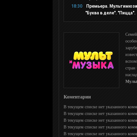
Europa Plus TV
18:30
Премьера. Мультимюзи
"Буква в деле". "Пицца".
ЖАРА
Семей
MTV 80S
особе
заруб
извес
MTV 00s
вспом
стран
насла
MTV Hits
Мульт
МСМ ТОР
Коментарии
В текущем списке нет указанного ком
В текущем списке нет указанного ком
Прямой
В текущем списке нет указанного ком
В текущем списке нет указанного ком
24 Украина
В текущем списке нет указанного ком