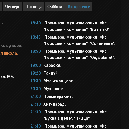
Четверг
Пятница
Суббота
Воскресенье
!.
18:40
Премьера. Мультимюзикл. М/с
"Горошек и компания". "Вот так!".
18:45
Премьера. Мультимюзикл. М/с
"Горошек и компания". "Сочинение".
ков двора.
18:50
Премьера. Мультимюзикл. М/с
я школа.
"Горошек и компания". "Ой, забыл!".
19:00
Караоке.
19:20
Танцуй.
кл. М/с
19:30
Мультконцерт.
20:30
Музпривет.
21:00
Премьера-хит.
21:10
Хит-парад.
21:30
Премьера. Мультимюзикл. М/с
"Буква в деле". "Пицца".
21:40
Премьера. Мультимюзикл. М/с