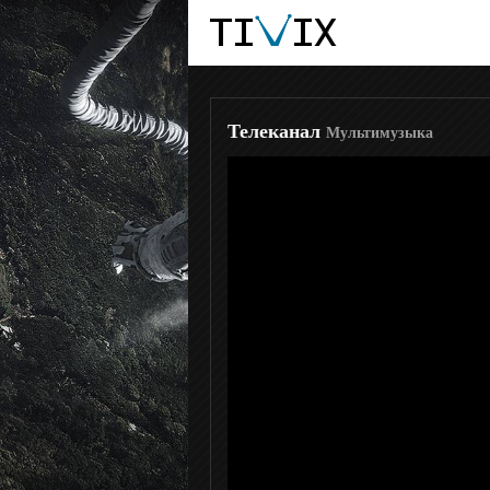
Авто Плюс
Viasat Explorer
Телеканал
Мультимузыка
Travel Channel
Ностальгия
Еда ТВ
Top Secret
Мульт