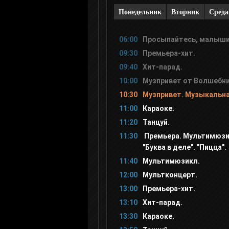
Понедельник
Вторник
Среда
Дважды два канал (2x2)
06:00
Просыпайтесь, малыши
09:30
Премьера-хит.
Nickelodeon
09:40
Хит-парад.
10:00
Музпривет от Волшебни
Nick Jr
10:30
Музпривет. Музыкальна
11:00
Караоке.
Ералаш
11:20
Танцуй.
11:30
Премьера. Мультимюзи
"Буква в деле". "Пицца".
СоюзМультфильм
11:40
Мультимюзикл.
12:00
Мультконцерт.
Том и Джерри
13:00
Премьера-хит.
13:10
Хит-парад.
М1
13:30
Караоке.