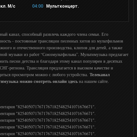
кл. М/с
04:00
Мультконцерт.
ный канал, способный развлечь каждого члена семьи. Его
нность - постоянные трансляции песенных хитов из мультфильмов
ежного и отечественного производства, клипов для детей, а также
тной музыки из работ “Союзмультфильма”. Мультимузыка предлагает
нить песни детства и благодаря этому канал популярен в десятках
 СНГ-региона. Трансляция предлагается в высоком качестве и
Телеканал
диться просмотром можно с любого устройства.
имузыка можно смотреть онлайн здесь
на нашем сайте.
ментария "82540507176717671825482541071676671".
ментария "82540507176717671825482541071676671".
ментария "82540507176717671825482541071676671".
ментария "82540507176717671825482541071676671".
ментария "82540507176717671825482541071676671".