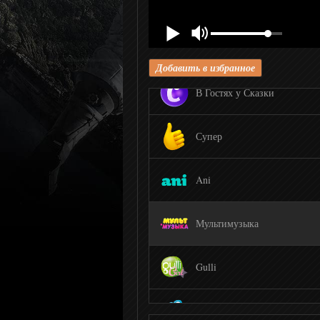
Дисней
Карусель
Добавить в избранное
В Гостях у Сказки
Супер
Ani
Мультимузыка
Gulli
Tiji