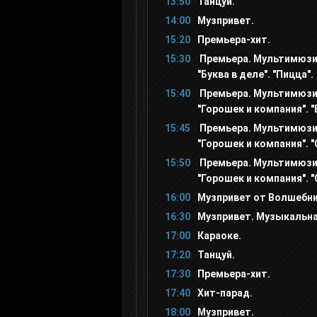
13:50
Танцуй.
М2
14:00
Музпривет.
15:20
Премьера-хит.
15:30
Премьера. Мультимюзи
РУ ТВ
"Буква в деле". "Пицца".
15:40
Премьера. Мультимюзи
Bridge TV
"Горошек и компания". "
15:45
Премьера. Мультимюзи
"Горошек и компания". "
ТНТ MUSIC
15:50
Премьера. Мультимюзи
"Горошек и компания". "
Шансон ТВ
16:00
Музпривет от Волшебни
16:30
Музпривет. Музыкальна
Муз ТВ
17:00
Караоке.
17:20
Танцуй.
17:30
Премьера-хит.
Ля минор
17:40
Хит-парад.
18:00
Музпривет.