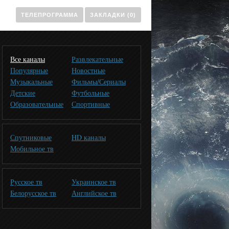
ТЕЛЕПРОГРАММА
ЗАКЛАДКИ (0)
Все каналы
Развлекательные
Популярные
Новостные
Музыкальные
Фильмы/Сериалы
Детские
Футбольные
Образовательные
Спортивные
Спутниковые
HD каналы
Мобильное тв
Русское тв
Украинское тв
Белорусское тв
Английское тв