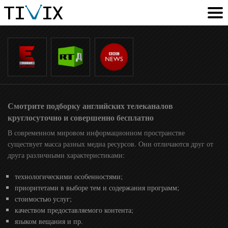
Смотрите подборку английских телеканалов
круглосуточно и совершенно бесплатно
В современном мировом информационном пространстве
существует масса разных медиа ресурсов. Они отличаются друг от
друга различными характеристиками:
технологическими особенностями;
приоритетами в выборе тем и содержания программ;
стоимостью услуг;
качеством предоставляемого контента;
языком вещания и пр.