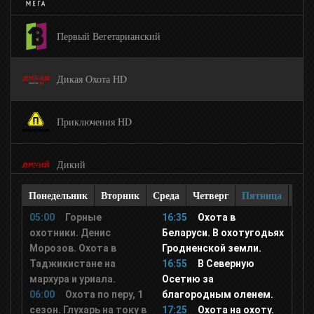
Первый Вегетарианский
Дикая Охота HD
Приключения HD
Дикий
Понедельник
Вторник
Среда
Четверг
Пятница
Суб
Доктор
05:00
Горные
16:35
Охота в
охотники. Денис
Беларуси. В охотугодьях
Морозов. Охота в
Гродненской земли.
Моя Стихия
Таджикистане на
16:55
В Северную
мархура и уриала.
Осетию за
Бобёр
06:00
Охота по перу, 1
благородным оленем.
сезон. Глухарь на току в
17:25
Охота на охоту.