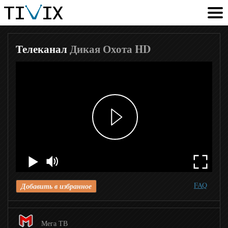
Viasat History
Nat Geo Wild
Телеканал
Дикая Охота HD
Наука 2
History Channel
Оружие
Моя планета
FAQ
Добавить в избранное
Культура
Мега ТВ