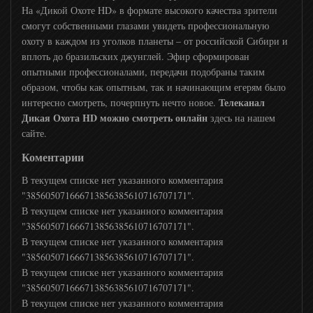
Bridge TV
На «Дикой Охоте HD» в формате высокого качества зрители
смогут собственными глазами увидеть профессиональную
охоту в каждом из уголков планеты – от российской Сибири и
ТНТ MUSIC
вплоть до бразильских джунглей. Эфир сформирован
опытными профессионалами, передачи подобраны таким
образом, чтобы как опытным, так и начинающим егерям было
Шансон ТВ
Телеканал
интересно смотреть, почерпнуть нечто новое.
Дикая Охота HD можно смотреть онлайн
здесь на нашем
сайте.
Муз ТВ
Коментарии
Ля минор
В текущем списке нет указанного комментария
"385605071666713856385610716707171".
В текущем списке нет указанного комментария
Europa Plus TV
"385605071666713856385610716707171".
В текущем списке нет указанного комментария
"385605071666713856385610716707171".
ЖАРА
В текущем списке нет указанного комментария
"385605071666713856385610716707171".
В текущем списке нет указанного комментария
MTV 80S