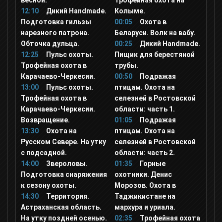
весной.
Трофейная охота на
12:10
Дикий Handmade.
Колыме.
Подготовка гильзы
00:05
Охота в
Супер
нарезного патрона.
Беларуси. Волк на вабу.
Обточка дульца.
00:25
Дикий Handmade.
Ani
12:25
Пульс охоты.
Пищик для берестяной
Трофейная охота в
трубы.
Карачаево-Черкесии.
00:50
Подражая
Мультимузыка
13:00
Пульс охоты.
птицам. Охота на
Трофейная охота в
селезней в Ростовской
Карачаево-Черкесии.
области: часть 1.
Gulli
Возвращение.
01:05
Подражая
13:30
Охота на
птицам. Охота на
Русском Севере. На утку
селезней в Ростовской
Tiji
с подсадной.
области: часть 2.
14:00
Звероловы.
01:35
Горные
Подготовка снаряжения
охотники. Денис
Дважды два канал (2x2)
к сезону охоты.
Морозов. Охота в
14:30
Территория.
Таджикистане на
Nickelodeon
Астраханская область.
мархура и уриала.
На утку поздней осенью.
02:35
Трофейная охота