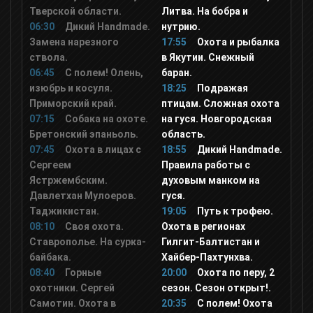
Тверской области.
Литва. На бобра и
Кухня ТВ
06:30
Дикий Handmade.
нутрию.
Замена нарезного
17:55
Охота и рыбалка
ствола.
в Якутии. Снежный
Охота и рыбалка
06:45
С полем! Олень,
баран.
изюбрь и косуля.
18:25
Подражая
Приморский край.
птицам. Сложная охота
Galaxy TV
07:15
Собака на охоте.
на гуся. Новгородская
Бретонский эпаньоль.
область.
365 дней
07:45
Охота в лицах с
18:55
Дикий Handmade.
Сергеем
Правила работы с
Ястржембским.
духовым манком на
Travel and Adventure
Давлетхан Мулоеров.
гуся.
Таджикистан.
19:05
Путь к трофею.
08:10
Своя охота.
Охота в регионах
Авто Плюс
Ставрополье. На сурка-
Гилгит-Балтистан и
байбака.
Хайбер-Пахтунхва.
08:40
Горные
20:00
Охота по перу, 2
Viasat Explorer
охотники. Сергей
сезон. Сезон открыт!.
Самотин. Охота в
20:35
С полем! Охота