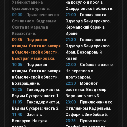
Узбекистане на
Travel Channel
на косулю и лося в
бухарского уриала.
Свердловской области.
09:00
Приключения со
21:00
Горная охота
Ностальгия
Стилияном Кадревым.
Эдуарда Бендерского.
Охота на марала в
Керманский баран в
Казахстане.
Иране.
Еда ТВ
09:35
Подражая
21:30
Горная охота
птицам. Охота на вяхиря
Эдуарда Бендерского.
в Смоленской области.
Иран. Безоаровый
Top Secret
Быстрая маскировка.
козел.
10:05
Подражая
22:00
Собака на охоте.
птицам. Охота на вяхиря
На перепела с
Мульт
в Смоленской области.
дратхааром.
Возвращение.
22:30
Монолог
Дисней
10:25
Таксидермисты.
охотника. Владимир
Вадим Сухарев: часть 1.
Воронин: часть 3.
11:05
Таксидермисты.
23:00
Приключения со
Карусель
Вадим Сухарев: часть 2.
Стилияном Кадревым.
11:40
Охота в
Сафари в Зимбабве 5.
Беларуси. На гуся
23:25
Пульс охоты.
В Гостях у Сказки