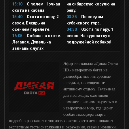
15:10
С полем! Ночная
на сибирскую косулю на
Nick Jr
охота на кабана.
реву.
15:40
Охота по перу, 2
03:35
По следам
сезон. Вяхирь на
кубанского тура.
Ералаш
осеннем перелёте.
04:30
Охота по перу, 1
16:05
Собака на охоте.
сезон. На куропатку с
Легавая. Дупель на
подружейной собакой.
СоюзМультфильм
заливных лугах.
Том и Джерри
Эфир телеканала «Дикая Охота
HD» невероятно богат на
разнообразные интересные
М1
передачи, посвященные
активному отдыху. Телеканал
для настоящих охотников
М2
поможет зрителям окунуться в
невероятный мир, где царит
РУ ТВ
особая атмосфера азарта,
подробно расскажет о тонкостях охотничьего дела, покажет
экспертные тесты снаряжения и окружения, свежие новинки.