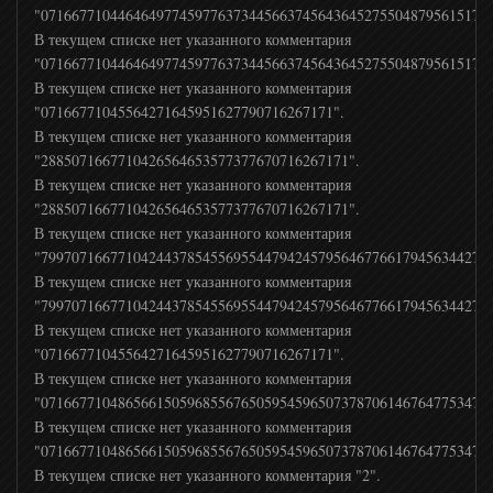
"07166771044646497745977637344566374564364527550487956151766
В текущем списке нет указанного комментария
Russia Today Doc
"07166771044646497745977637344566374564364527550487956151766
В текущем списке нет указанного комментария
DNK
"07166771045564271645951627790716267171".
В текущем списке нет указанного комментария
"2885071667710426564653577377670716267171".
Eurosport
В текущем списке нет указанного комментария
"2885071667710426564653577377670716267171".
В текущем списке нет указанного комментария
Eurosport 2
"79970716677104244378545569554479424579564677661794563442706
В текущем списке нет указанного комментария
"79970716677104244378545569554479424579564677661794563442706
Setanta Sports
В текущем списке нет указанного комментария
"07166771045564271645951627790716267171".
Сетанта Спорт Плюс
В текущем списке нет указанного комментария
"07166771048656615059685567650595459650737870614676477534765
В текущем списке нет указанного комментария
Боец ТВ
"07166771048656615059685567650595459650737870614676477534765
В текущем списке нет указанного комментария "2".