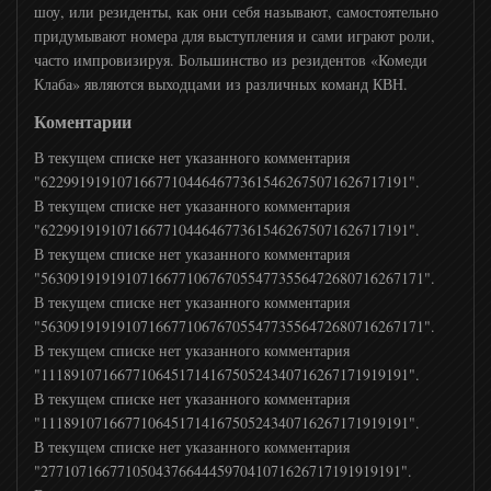
шоу, или резиденты, как они себя называют, самостоятельно
History Channel
придумывают номера для выступления и сами играют роли,
часто импровизируя. Большинство из резидентов «Комеди
Клаба» являются выходцами из различных команд КВН.
Оружие
Коментарии
В текущем списке нет указанного комментария
Моя планета
"622991919107166771044646773615462675071626717191".
В текущем списке нет указанного комментария
Культура
"622991919107166771044646773615462675071626717191".
В текущем списке нет указанного комментария
"56309191919107166771067670554773556472680716267171".
Мега ТВ
В текущем списке нет указанного комментария
"56309191919107166771067670554773556472680716267171".
В текущем списке нет указанного комментария
Первый Вегетарианский
"111891071667710645171416750524340716267171919191".
В текущем списке нет указанного комментария
"111891071667710645171416750524340716267171919191".
Дикая Охота HD
В текущем списке нет указанного комментария
"27710716677105043766444597041071626717191919191".