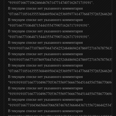
"919107166771062466467671477147407162671719191".
Top Secret
В текущем списке нет указанного комментария
"0716677105163555368469504342536959774147766875726526462694
В текущем списке нет указанного комментария
Мульт
"9107166771064871544435547590716267171919191".
В текущем списке нет указанного комментария
"9107166771064871544435547590716267171919191".
Дисней
В текущем списке нет указанного комментария
"9191910716677107869704474542524848694247869727167678756350
Карусель
В текущем списке нет указанного комментария
"9191910716677107869704474542524848694247869727167678756350
В текущем списке нет указанного комментария
В Гостях у Сказки
"0716677105163555368469504342536959774147766875726526462694
В текущем списке нет указанного комментария
"91919191071667710496770536755697366675645144554758677069457
Супер
В текущем списке нет указанного комментария
"91919191071667710496770536755697366675645144554758677069457
В текущем списке нет указанного комментария
Ani
"91910716677104366566470665874676536646436715567246442534757
В текущем списке нет указанного комментария
Мультимузыка