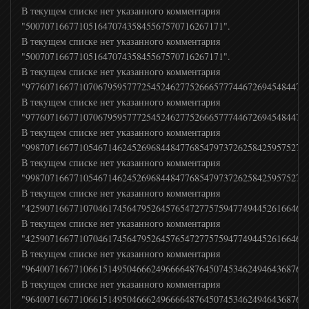
В текущем списке нет указанного комментария
"50070716677105164707435845567570716267171".
Том и Джерри
В текущем списке нет указанного комментария
"50070716677105164707435845567570716267171".
М1
В текущем списке нет указанного комментария
"97760716677107067959577725452462775266657774467269454844727
В текущем списке нет указанного комментария
М2
"97760716677107067959577725452462775266657774467269454844727
В текущем списке нет указанного комментария
"99870716677105467146245269684484776854797372625842595752786
РУ ТВ
В текущем списке нет указанного комментария
"99870716677105467146245269684484776854797372625842595752786
В текущем списке нет указанного комментария
Bridge TV
"42590716677107046174564795264576547277575947749445261664617
В текущем списке нет указанного комментария
ТНТ MUSIC
"42590716677107046174564795264576547277575947749445261664617
В текущем списке нет указанного комментария
"96400716677106615149504666249666648764507453462494643687655
Шансон ТВ
В текущем списке нет указанного комментария
"96400716677106615149504666249666648764507453462494643687655