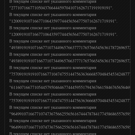
Приключения HD
В текущем списке нет указанного комментария
"27710716677105043766444597041071626717191919191".
В текущем списке нет указанного комментария
Дикий
"1200919107166771064359774445656477507162671719191".
В текущем списке нет указанного комментария
"1200919107166771064359774445656477507162671719191".
Доктор
В текущем списке нет указанного комментария
"4938919191071667710734496576637771765766545636178726965725
В текущем списке нет указанного комментария
Моя Стихия
"4938919191071667710734496576637771765766545636178726965725
В текущем списке нет указанного комментария
"7570919191910716677104747551447563636668570484545342487775
Бобёр
В текущем списке нет указанного комментария
"61160716677105445795046467744459551794367661584676565646974
Кухня ТВ
В текущем списке нет указанного комментария
"7570919191910716677104747551447563636668570484545342487775
В текущем списке нет указанного комментария
Охота и рыбалка
"9649910716677107473675662556561674447878417745868655765957
В текущем списке нет указанного комментария
"9649910716677107473675662556561674447878417745868655765957
Galaxy TV
В текущем списке нет указанного комментария