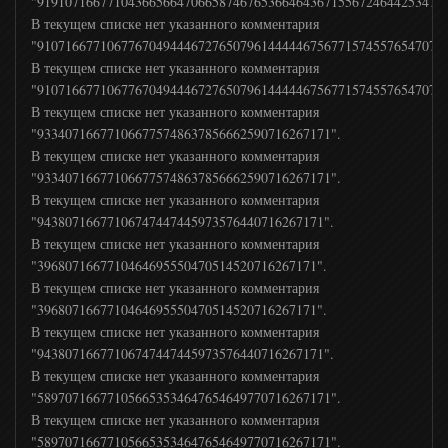
"91910716677104366566470665874676536646436715567246442534757
В текущем списке нет указанного комментария
"9107166771067767049444672765079614444467567715745576547078
Gulli
В текущем списке нет указанного комментария
"9107166771067767049444672765079614444467567715745576547078
В текущем списке нет указанного комментария
Tiji
"933407166771066775748637856662590716267171".
В текущем списке нет указанного комментария
"933407166771066775748637856662590716267171".
Дважды два канал (2x2)
В текущем списке нет указанного комментария
"94380716677106747447445973576440716267171".
В текущем списке нет указанного комментария
Nickelodeon
"3968071667710464695550470514520716267171".
В текущем списке нет указанного комментария
Nick Jr
"3968071667710464695550470514520716267171".
В текущем списке нет указанного комментария
"94380716677106747447445973576440716267171".
Ералаш
В текущем списке нет указанного комментария
"589707166771056653534647654649770716267171".
В текущем списке нет указанного комментария
СоюзМультфильм
"589707166771056653534647654649770716267171".