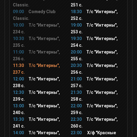
ОЦЕ
Classic.
251 с.
09:00
Comedy Club
18:30
Т/с "Интерны",
Classic.
252 с.
ID Xtra
10:00
Т/с "Интерны",
19:00
Т/с "Интерны",
234 с.
253 с.
Живая планета
10:30
Т/с "Интерны",
19:30
Т/с "Интерны",
235 с.
254 с.
11:00
Т/с "Интерны",
20:00
Т/с "Интерны",
24 Техно
236 с.
255 с.
11:30
Т/с "Интерны",
20:30
Т/с "Интерны",
237 с.
256 с.
History 2
12:00
Т/с "Интерны",
21:00
Т/с "Интерны",
238 с.
257 с.
12:30
Т/с "Интерны",
21:30
Т/с "Интерны",
Discovery
239 с.
258 с.
13:00
Т/с "Интерны",
22:00
Т/с "Интерны",
240 с.
Охотник и рыболов
259 с.
13:30
Т/с "Интерны",
22:30
Т/с "Интерны",
241 с.
260 с.
Viasat Nature
14:00
Т/с "Интерны",
23:00
Х/ф "Красные