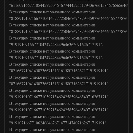
"61160716677105445795046467744459551794367661584676565646974
В текущем списке нет указанного комментария
365 дней
"8188919107166771061637772504676748794459776466646577787617
В текущем списке нет указанного комментария
Travel and Adventure
"8188919107166771061637772504676748794459776466646577787617
В текущем списке нет указанного комментария
"9191910716677104247448449646362071626717191".
Авто Плюс
В текущем списке нет указанного комментария
"9191910716677104247448449646362071626717191".
В текущем списке нет указанного комментария
Viasat Explorer
"0716677104145073667151516158071626717191919191".
В текущем списке нет указанного комментария
"0716677104145073667151516158071626717191919191".
Travel Channel
В текущем списке нет указанного комментария
"9191919107166771059715462425859646540716267171".
Ностальгия
В текущем списке нет указанного комментария
"9191919107166771059715462425859646540716267171".
В текущем списке нет указанного комментария
Еда ТВ
"919107166771062466467671477147407162671719191".
В текущем списке нет указанного комментария