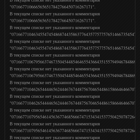
"0716677106665656517842766450716267171".
В текущем списке нет указанного комментария
Прямой
"0716677106665656517842766450716267171".
В текущем списке нет указанного комментария
"07166771046345547454868744358637764357757757651466735454747
24 Украина
В текущем списке нет указанного комментария
"07166771046345547454868744358637764357757757651466735454747
В текущем списке нет указанного комментария
Дождь
"07166771067956637467350454485464655436643515579494678486964
В текущем списке нет указанного комментария
"07166771067956637467350454485464655436643515579494678486964
РТР Планета
В текущем списке нет указанного комментария
"07166771046265444465624446767448756704654486158664646670796
Мир 24 ТВ
В текущем списке нет указанного комментария
"07166771046265444465624446767448756704654486158664646670796
В текущем списке нет указанного комментария
BBC News
"07166771079565461456367746856667471534341537750425078726459
В текущем списке нет указанного комментария
"07166771079565461456367746856667471534341537750425078726459
Russia today
В текущем списке нет указанного комментария