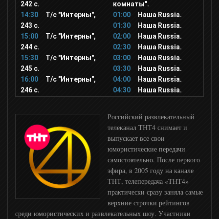
242 с.
комнаты".
14:30
Т/с "Интерны",
01:00
Наша Russia.
TLC
243 с.
01:30
Наша Russia.
15:00
Т/с "Интерны",
02:00
Наша Russia.
244 с.
02:30
Наша Russia.
История
15:30
Т/с "Интерны",
03:00
Наша Russia.
245 с.
03:30
Наша Russia.
16:00
Т/с "Интерны",
04:00
Наша Russia.
Animal Planet
246 с.
04:30
Наша Russia.
National Geographic
Российский развлекательный
телеканал ТНТ4 снимает и
выпускает все свои
Viasat History
юмористические передачи
самостоятельно. После первого
Nat Geo Wild
эфира, в 2005 году на канале
ТНТ, телепередача «ТНТ4»
практически сразу заняла самые
Наука 2
верхние строчки рейтингов
среди юмористических и развлекательных шоу. Участники