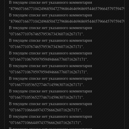
В текущем списке нет указанного комментария
Муз ТВ
"87960716677104249685047279686464696869544657966457975947966
В текущем списке нет указанного комментария
"87960716677104249685047279686464696869544657966457975947966
Ля минор
В текущем списке нет указанного комментария
"07166771076746579536734360716267171".
В текущем списке нет указанного комментария
Europa Plus TV
"07166771076746579536734360716267171".
В текущем списке нет указанного комментария
ЖАРА
"0716677106795979594946667760716267171".
В текущем списке нет указанного комментария
"0716677106795979594946667760716267171".
MTV 80S
В текущем списке нет указанного комментария
"07166771053652774671459630716267171".
В текущем списке нет указанного комментария
MTV 00s
"07166771053652774671459630716267171".
В текущем списке нет указанного комментария
"0716677106644974375666260716267171".
MTV Hits
В текущем списке нет указанного комментария
"0716677106644974375666260716267171".
МСМ ТОР
В текущем списке нет указанного комментария