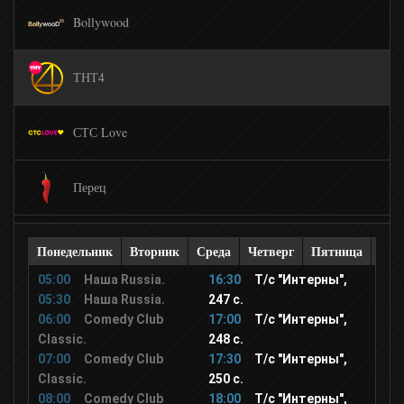
Bollywood
ТНТ4
СТС Love
Перец
Сарафан
Понедельник
Вторник
Среда
Четверг
Пятница
Суб
05:00
Наша Russia.
16:30
Т/с "Интерны",
КВН
05:30
Наша Russia.
247 с.
06:00
Comedy Club
17:00
Т/с "Интерны",
Classic.
248 с.
Zoom
07:00
Comedy Club
17:30
Т/с "Интерны",
Classic.
250 с.
08:00
Comedy Club
18:00
Т/с "Интерны",