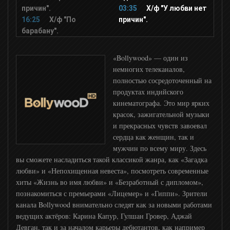
Zoom
причин".
03:35
Х/ф "У любви нет
16:25
Х/ф "По
причин".
барабану".
ОЦЕ
«Bollywood» — один из
ID Xtra
немногих телеканалов,
полностью сосредоточенный на
продуктах индийского
Живая планета
кинематографа. Это мир ярких
красок, зажигательной музыки
и прекрасных чувств завоевал
24 Техно
сердца как женщин, так и
мужчин по всему миру. Здесь
History 2
вы сможете насладиться такой классикой жанра, как «Загадка
любви» и «Непохищенная невеста», посмотреть современные
хиты «Жизнь во имя любви» и «Безработный с дипломом»,
Discovery
познакомиться с премьерами «Лицемер» и «Гиппи». Зрители
канала Bollywood внимательно следят как за новыми работами
ведущих актёров: Карина Капур, Гулшан Гровер, Аджай
Охотник и рыболов
Девган, так и за началом карьеры дебютантов, как например