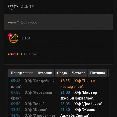
ZEE TV
Bollywood
ТНТ4
СТС Love
Перец
Понедельник
Вторник
Среда
Четверг
Пятница
Суб
05:45
Х/ф "Свадебный
18:55
Х/ф "Ты, я и
Сарафан
плов".
привидение".
07:50
Х/ф "Неравный
21:00
Х/ф "Мистер
брак".
Джо Би Карвальо".
КВН
09:50
Х/ф "Воин".
23:05
Х/ф "Двойники".
12:20
Х/ф "Шоссе".
01:40
Х/ф "Жизнь
14:30
Х/ф "У любви нет
Аджаба Сингха".