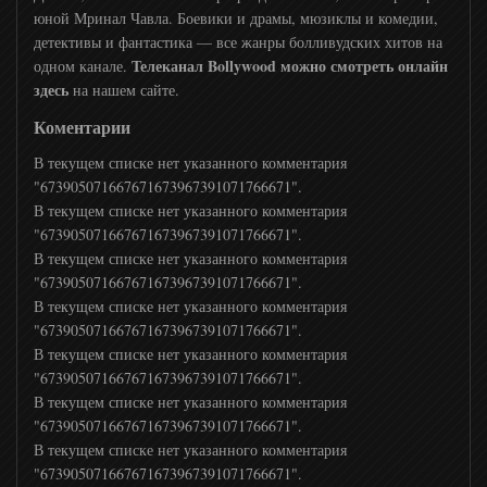
юной Мринал Чавла. Боевики и драмы, мюзиклы и комедии,
детективы и фантастика — все жанры болливудских хитов на
Viasat Nature
Телеканал Bollywood можно смотреть онлайн
одном канале.
здесь
на нашем сайте.
TLC
Коментарии
В текущем списке нет указанного комментария
История
"673905071667671673967391071766671".
В текущем списке нет указанного комментария
"673905071667671673967391071766671".
Animal Planet
В текущем списке нет указанного комментария
"673905071667671673967391071766671".
В текущем списке нет указанного комментария
National Geographic
"673905071667671673967391071766671".
В текущем списке нет указанного комментария
"673905071667671673967391071766671".
Viasat History
В текущем списке нет указанного комментария
"673905071667671673967391071766671".
Nat Geo Wild
В текущем списке нет указанного комментария
"673905071667671673967391071766671".