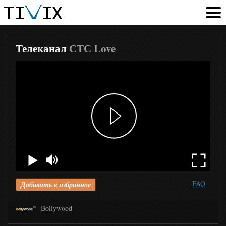
Red
Телеканал
СТС Love
Sony Sci-Fi
Fox
Fox live
Дорама
ZEE TV
FAQ
Добавить в избранное
Bollywood