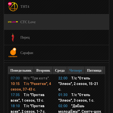
ТНТ4
СТС Love
Перец
Сарафан
КВН
Понедельник
Вторник
Среда
Четверг
Пятница
Суб
07:00
М/с "Три кота".
22:00
Т/с "Отель
Zoom
10:15
Т/с "Ранетки", 4
"Элеон", 2 сезон, 15-21
сезон, 37-43 с.
с.
17:35
Т/с "Против
01:30
Т/с "Отель
ОЦЕ
всех", 1 сезон, 13 с.
"Элеон", 3 сезон, 1 с.
18:10
Т/с "Против
02:00
"ДаЁшь
всех", 2 сезон, 1-7 с.
молодЁжь!". Скетч-шоу.