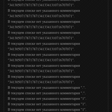
"341305071787178713413341310716707071".
В текущем списке нет указанного комментария
История
"341305071787178713413341310716707071".
В текущем списке нет указанного комментария
Animal Planet
"341305071787178713413341310716707071".
В текущем списке нет указанного комментария
"341305071787178713413341310716707071".
National Geographic
В текущем списке нет указанного комментария
"341305071787178713413341310716707071".
В текущем списке нет указанного комментария
Viasat History
"341305071787178713413341310716707071".
В текущем списке нет указанного комментария
"341305071787178713413341310716707071".
Nat Geo Wild
В текущем списке нет указанного комментария
"341305071787178713413341310716707071".
В текущем списке нет указанного комментария ".".
Наука 2
В текущем списке нет указанного комментария ".".
В текущем списке нет указанного комментария "1".
History Channel
В текущем списке нет указанного комментария "1".
В текущем списке нет указанного комментария "1".