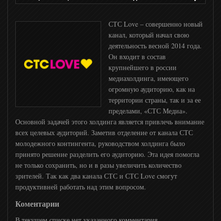
ID Xtra
СТС Love – совершенно новый
Живая планета
канал, который начал свою
деятельность весной 2014 года.
Он входит в состав
24 Техно
крупнейшего в россии
медиахолдинга, имеющего
огромную аудиторию, как на
History 2
территории страны, так и за ее
пределами, «СТС Медиа».
Основной задачей этого холдинга является привлечь внимание
Discovery
всех целевых аудиторий. Заметив отделение от канала СТС
молодежного контингента, руководством холдинга было
Охотник и рыболов
принято решение разделить его аудиторию. Эта идея помогла
не только сохранить, но и в разы увеличить количество
зрителей. Так как два канала СТС и СТС Love смогут
Viasat Nature
продуктивней работать над этим вопросом.
Коментарии
TLC
В текущем списке нет указанного комментария