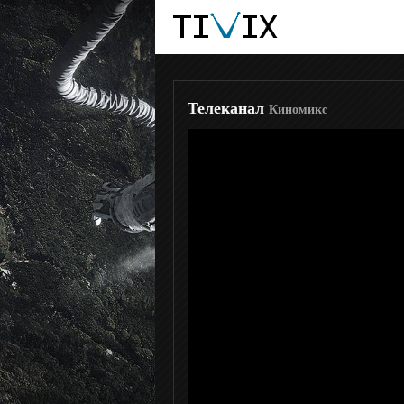
Победа
VIP Megahit
Телеканал
Киномикс
VIP Premiere
VIP Comedy
ТВ 1000
TV1000 Action
ТВ 1000 Русское кино
Кинохит