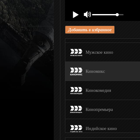
КиноУжас
Добавить в избранное
Киносемья
Мужское кино
Киномикс
Кинокомедия
Кинопремьера
Индийское кино