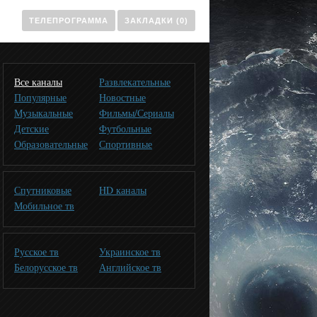
ТЕЛЕПРОГРАММА
ЗАКЛАДКИ (0)
Все каналы
Развлекательные
Популярные
Новостные
Музыкальные
Фильмы/Сериалы
Детские
Футбольные
Образовательные
Спортивные
Спутниковые
HD каналы
Мобильное тв
Русское тв
Украинское тв
Белорусское тв
Английское тв