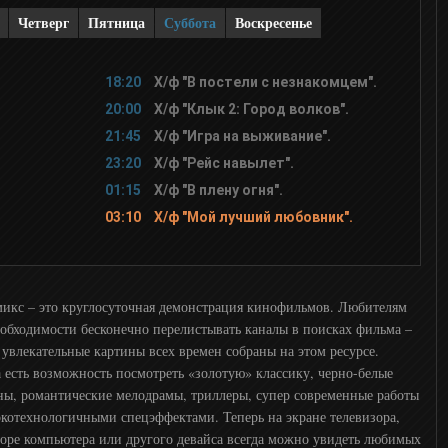
Четверг
Пятница
Суббота
Воскресенье
18:20
Х/ф "В постели с незнакомцем".
20:00
Х/ф "Клык 2: Город волков".
21:45
Х/ф "Игра на выживание".
23:20
Х/ф "Рейс навылет".
01:15
Х/ф "В плену огня".
03:10
Х/ф "Мой лучший любовник".
икс – это круглосуточная демонстрация кинофильмов. Любителям
еобходимости бесконечно перелистывать каналы в поисках фильма –
 увлекательные картины всех времен собраны на этом ресурсе.
а есть возможность посмотреть «золотую» классику, черно-белые
ны, романтические мелодрамы, триллеры, супер современные работы
окотехнологичными спецэффектами. Теперь на экране телевизора,
оре компьютера или другого девайса всегда можно увидеть любимых