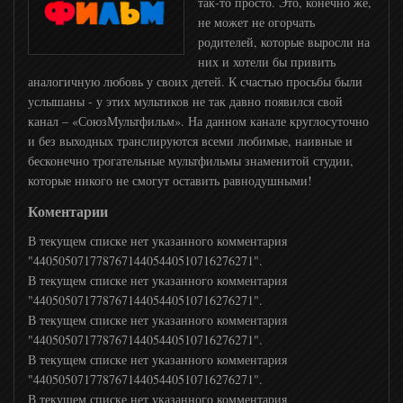
так-то просто. Это, конечно же,
не может не огорчать
родителей, которые выросли на
ТНТ MUSIC
них и хотели бы привить
аналогичную любовь у своих детей. К счастью просьбы были
услышаны - у этих мультиков не так давно появился свой
Шансон ТВ
канал – «СоюзМультфильм». На данном канале круглосуточно
и без выходных транслируются всеми любимые, наивные и
бесконечно трогательные мультфильмы знаменитой студии,
Муз ТВ
которые никого не смогут оставить равнодушными!
Коментарии
Ля минор
В текущем списке нет указанного комментария
"44050507177876714405440510716276271".
Europa Plus TV
В текущем списке нет указанного комментария
"44050507177876714405440510716276271".
В текущем списке нет указанного комментария
ЖАРА
"44050507177876714405440510716276271".
В текущем списке нет указанного комментария
"44050507177876714405440510716276271".
MTV 80S
В текущем списке нет указанного комментария