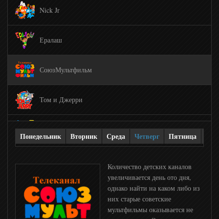
Nick Jr
Ералаш
СоюзМультфильм
Том и Джерри
М1
Понедельник
Вторник
Среда
Четверг
Пятница
Суб
М2
Количество детских каналов
увеличивается день ото дня,
однако найти на каком либо из
РУ ТВ
них старые советские
мультфильмы оказывается не
Bridge TV