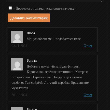
Мир 24 ТВ
- Проверка от спама, установите галочку.
Добавить комментарий
BBC News
Люба
Russia today
Мої улюблені мені подобається клас
02.11.2024
Ответ
Russia Today Doc
Богдан
DNK
Добавьте пожалуйста мультфильмы:
Коротышка-зелёные штанишки; Катерок;
Кот-рыболов; Тараканище; Подарок для самого
Eurosport
слабого; Так сойдёт!; Летучий корабль; Бременские
музыканты.
Eurosport 2
30.10.2024
Ответ
Setanta Sports
Руслан