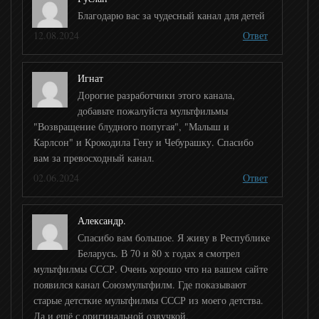
Благодарю вас за чудесный канал для детей
12.08.2024
Ответ
Сетанта Спорт Плюс
Игнат
Боец ТВ
Дорогие разработчики этого канала,
добавьте пожалуйста мультфильмы
"Возвращение блудного попугая", "Малыш и
Бокс тв
Карлсон" и Крокодила Гену и Чебурашку. Спасибо
вам за превосходный канал.
КХЛ ТВ
02.06.2024
Ответ
Беларусь 5
Александр.
Спасибо вам большое. Я живу в Республике
Беларусь. В 70 и 80 х годах я смотрел
Матч! Премьер
мультфилмы СССР. Очень хорошо что на вашем сайте
появился канал Союзмультфилм. Где показывают
старые детсткие мультфилмы СССР из моего детства.
Спорт 1 UA
Да и ещё с оригинальной озвучкой.