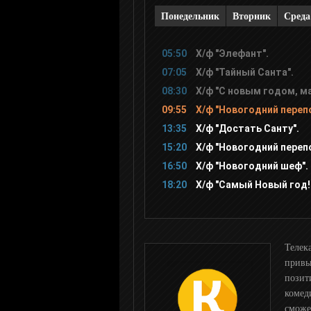
Понедельник
Вторник
Среда
ЕвроКино
05:50
Х/ф "Элефант".
Шокирующее HD
07:05
Х/ф "Тайный Санта".
08:30
Х/ф "С новым годом, м
09:55
Х/ф "Новогодний перепол
Страшное HD
13:35
Х/ф "Достать Санту".
15:20
Х/ф "Новогодний переп
НСТ
16:50
Х/ф "Новогодний шеф".
18:20
Х/ф "Самый Новый год!
A1
A2
Телек
привы
позит
Amedia Hit
комед
сможе