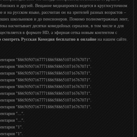
 близких и друзей. Вещание медиапроекта ведется в круглосуточном
е и на русском языке, рассчитан он на зрителей разных возрастов –
арших школьников и до пенсионеров. Помимо полнометражных лент,
тека насчитывает десятки комедийных сериалов, в том числе и для
ествляется в формате HD, а эфирная сетка новым контентом с
 смотреть Русская Комедия бесплатно в онлайне
на нашем сайте.
ментария "886505071677718865886510716767071".
ментария "886505071677718865886510716767071".
ментария "886505071677718865886510716767071".
ментария "886505071677718865886510716767071".
ментария "886505071677718865886510716767071".
ментария "886505071677718865886510716767071".
ментария "886505071677718865886510716767071".
ментария "886505071677718865886510716767071".
нтария "...".
нтария "...".
ентария "1".
ентария "1".