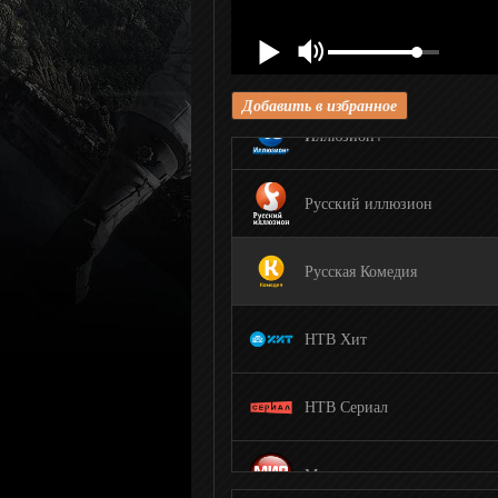
Любимое Кино
Добавить в избранное
Иллюзион+
Русский иллюзион
Русская Комедия
НТВ Хит
НТВ Сериал
Мир сериала