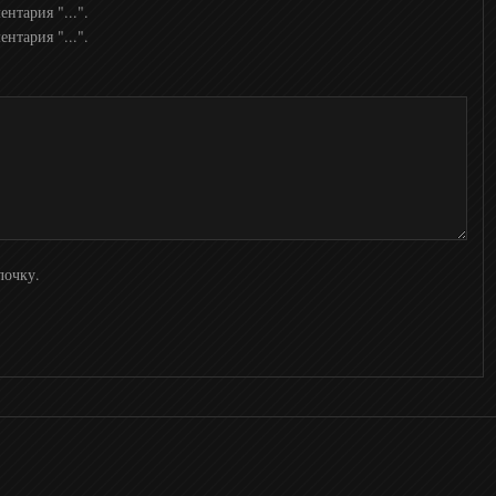
нтария "...".
нтария "...".
лочку.