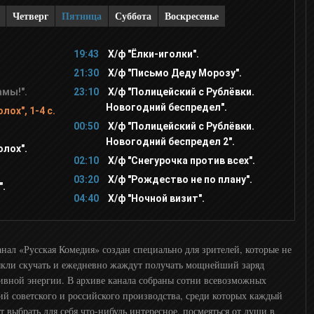
Четверг
Пятница
Суббота
Воскресенье
19:43
Х/ф "Ёлки-иголки".
21:30
Х/ф "Письмо Деду Морозу".
амы!".
23:10
Х/ф "Полицейский с Рублёвки.
Новогодний беспредел".
ох", 1-4 с.
00:50
Х/ф "Полицейский с Рублёвки.
Новогодний беспредел 2".
олох".
02:10
Х/ф "Снегурочка против всех".
03:20
Х/ф "Рождество не по плану".
".
04:40
Х/ф "Ночной визит".
анал «Русская Комедия» создан специально для зрителей, которые не
кли скучать и ежедневно жаждут получать мощнейший заряд
ивной энергии. В архиве канала собраны сотни всевозможных
ий советского и российского производства, среди которых каждый
т выбрать для себя что-нибудь интересное, посмеяться от души в