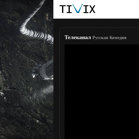
Киносвидание
Родное кино
Телеканал
Русская Комедия
Наш детектив
Русский детектив
Русский бестселлер
Русский роман
Душевное
Романтичное HD