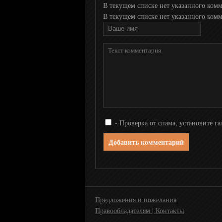
В текущем списке нет указанного комме
В текущем списке нет указанного комме
ТНТ4
СТС Love
Перец
Сарафан
- Проверка от спама, установите га
Добавить комментарий
КВН
Zoom
Предложения и пожелания
Правообладателям | Контакты
ОЦЕ