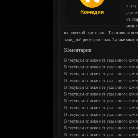
кругу
Black
режим
от ст
Red
медиа
юношеской аудитории. Трансляция осущ
Также можно
завидной регулярностью.
Sony Sci-Fi
Коментарии
В текущем списке нет указанного ком
Fox
В текущем списке нет указанного ком
В текущем списке нет указанного ком
В текущем списке нет указанного ком
Fox live
В текущем списке нет указанного ком
В текущем списке нет указанного ком
Дорама
В текущем списке нет указанного ком
В текущем списке нет указанного ком
В текущем списке нет указанного комме
ZEE TV
В текущем списке нет указанного комме
В текущем списке нет указанного комм
В текущем списке нет указанного комм
Bollywood