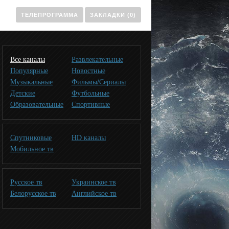
ТЕЛЕПРОГРАММА
ЗАКЛАДКИ (0)
Все каналы
Развлекательные
Популярные
Новостные
Музыкальные
Фильмы/Сериалы
Детские
Футбольные
Образовательные
Спортивные
Спутниковые
HD каналы
Мобильное тв
Русское тв
Украинское тв
Белорусское тв
Английское тв