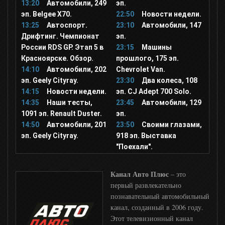
13:20
Автомобили, 249
эп.
Прямой
эп. Belgee X70.
22:50
Новости недели.
13:25
Автоспорт.
23:10
Автомобили, 147
Дрифтинг. Чемпионат
эп.
24 Украина
России RDS GP. Этап 5 в
23:15
Машины
Красноярске. Обзор.
прошлого, 175 эп.
14:10
Автомобили, 202
Chevrolet Van.
Дождь
эп. Geely Cityray.
23:30
Два колеса, 108
14:15
Новости недели.
эп. CJ Adept 700 Solo.
РТР Планета
14:35
Наши тесты,
23:45
Автомобили, 129
1091 эп. Renault Duster.
эп.
14:50
Автомобили, 201
23:50
Своими глазами,
Мир 24 ТВ
эп. Geely Cityray.
918 эп. Выставка
"Поехали".
BBC News
Канал Авто Плюс
– это
первый развлекательно
Russia today
познавательный автомобильный
канал, созданный в 2006 году.
Этот телевизионный канал
Russia Today Doc