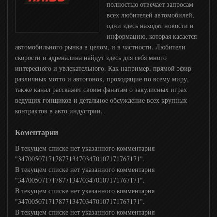
полностью отвечает запросам
всех любителей автомобилей,
одни здесь находят новости и
DNK
информацию, которая касается
автомобильного рынка в целом, и в частности. Любители
скорости и адреналина найдут здесь для себя много
Eurosport
интересного и увлекательного. Как например, прямой эфир
различных мотто и автогонок, проходящие по всему миру,
Eurosport 2
также канал расскажет своим фанатам о закулисных играх
ведущих гонщиков и детальное обсуждение всех крупных
контрактов в авто индустрии.
Setanta Sports
Коментарии
Сетанта Спорт Плюс
В текущем списке нет указанного комментария
"347005071717877134703470107171767171".
В текущем списке нет указанного комментария
Боец ТВ
"347005071717877134703470107171767171".
В текущем списке нет указанного комментария
"347005071717877134703470107171767171".
Бокс тв
В текущем списке нет указанного комментария