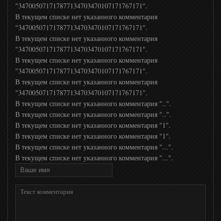
"347005071717877134703470107171767171".
В текущем списке нет указанного комментария
КХЛ ТВ
"347005071717877134703470107171767171".
В текущем списке нет указанного комментария
Беларусь 5
"347005071717877134703470107171767171".
В текущем списке нет указанного комментария
"347005071717877134703470107171767171".
Матч! Премьер
В текущем списке нет указанного комментария
"347005071717877134703470107171767171".
В текущем списке нет указанного комментария "..".
Спорт 1 UA
В текущем списке нет указанного комментария "..".
В текущем списке нет указанного комментария "1".
В текущем списке нет указанного комментария "1".
Спорт 2 UA
В текущем списке нет указанного комментария "...".
В текущем списке нет указанного комментария "...".
Мир Баскетбола
UDAR