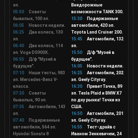
эп.
Внедорожные
05:50
Советы
возможности TANK 300.
Мульт
бывалых, 100 эп.
15:30
Подержанные
06:05
Новости недели.
автомобили, 420 эп.
Дисней
06:25
Два колеса, 130
Toyota Land Cruiser 200.
эп.
15:45
Автомобили, 132
06:40
Два колеса, 114
эп.
Карусель
эп. Voge DS900X.
15:50
Д/ф "Музей в
06:55
Д/ф "Музей в
будущее".
будущее".
16:05
Новости недели.
В Гостях у Сказки
07:10
Наши тесты, 983
16:25
Автомобили, 202
эп. Mercedes-Benz V-
эп. Geely Cityray.
класса.
16:30
ПриветТачка, 89
Супер
07:20
Советы
эп. Tesla Plaid и BMW X7
бывалых, 90 эп.
по дну рынка! Тачки из
Ani
07:35
Автомобили, 143
США.
эп.
16:50
Автомобили, 201
07:40
Подержанные
эп. Geely Cityray.
Мультимузыка
автомобили, 564 эп.
16:55
Тест-драйв с
Hyundai Sonata 8
Иваном Зенкевичем, 24