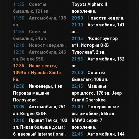
11:35
Советы
Toyota Alphard II
бывалых, 121 эп.
поколение.
Ля минор
11:50
Автомобили, 138
20:50
Новости недели.
эп.
21:10
Автомобили, 141
Europa Plus TV
11:55
Советы
эп.
бывалых, 74 эп.
21:15
"Конструктор
12:10
Новости недели.
№1. История ОКБ
ЖАРА
12:30
Автомобили, 246
Туполева", 2 эп.
эп. Belgee S50.
21:55
Автомобили, 132
12:35
Наши тесты,
эп.
MTV 80S
1099 эп. Hyundai Santa
22:00
Советы
Fe.
бывалых, 108 эп.
12:50
Инженеры, 1 эп.
22:15
Машины
MTV 00s
Паровая машина
прошлого, 178 эп. Jeep
Ползунова.
Grand Cherokee.
MTV Hits
13:05
Автомобили, 251
22:30
Подержанные
эп. Belgee X50+.
автомобили, 565 эп.
13:10
ПриветТачка, 100
BMW 3 серии 7
МСМ ТОР
эп. Пикап больше дома:
поколение.
6-дверный International.
22:45
Автомобили, 144