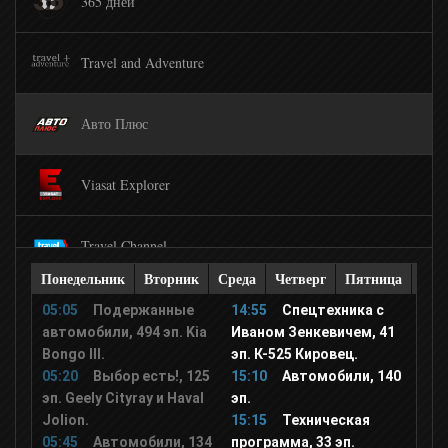
365 дней
Travel and Adventure
Авто Плюс
Viasat Explorer
Travel Channel
Понедельник
Вторник
Среда
Четверг
Пятница
Суб
Ностальгия
05:05
Подержанные
14:55
Спецтехника с
автомобили, 494 эп. Kia
Иваном Зенкевичем, 41
Bongo III.
эп. К-525 Кировец.
Еда ТВ
05:20
Выбор есть!, 125
15:10
Автомобили, 140
эп. Geely Cityray и Haval
эп.
Jolion.
15:15
Техническая
Top Secret
05:45
Автомобили, 134
программа, 33 эп.