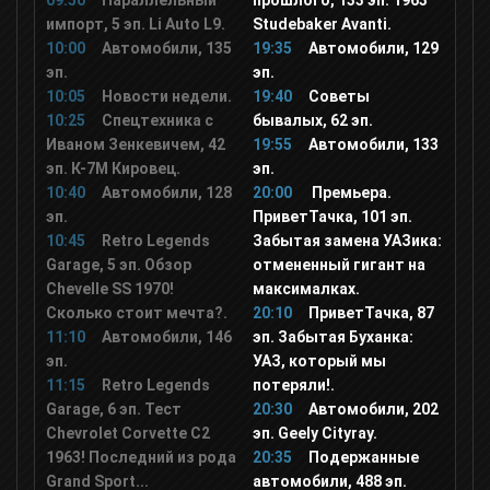
09:50
Параллельный
прошлого, 133 эп. 1963
импорт, 5 эп. Li Auto L9.
Studebaker Avanti.
10:00
Автомобили, 135
19:35
Автомобили, 129
М1
эп.
эп.
10:05
Новости недели.
19:40
Советы
10:25
Спецтехника с
бывалых, 62 эп.
М2
Иваном Зенкевичем, 42
19:55
Автомобили, 133
эп. К-7М Кировец.
эп.
10:40
Автомобили, 128
20:00
Премьера.
РУ ТВ
эп.
ПриветТачка, 101 эп.
10:45
Retro Legends
Забытая замена УАЗика:
Garage, 5 эп. Обзор
Bridge TV
отмененный гигант на
Chevelle SS 1970!
максималках.
Сколько стоит мечта?.
20:10
ПриветТачка, 87
ТНТ MUSIC
11:10
Автомобили, 146
эп. Забытая Буханка:
эп.
УАЗ, который мы
11:15
Retro Legends
потеряли!.
Шансон ТВ
Garage, 6 эп. Тест
20:30
Автомобили, 202
Chevrolet Corvette C2
эп. Geely Cityray.
1963! Последний из рода
20:35
Подержанные
Муз ТВ
Grand Sport...
автомобили, 488 эп.