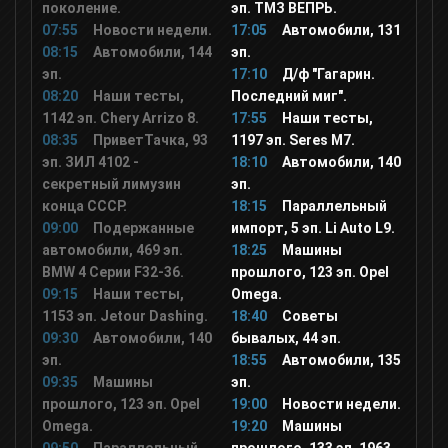
поколение.
эп. ТМЗ ВЕПРЬ.
Gulli
07:55
Новости недели.
17:05
Автомобили, 131
08:15
Автомобили, 144
эп.
эп.
17:10
Д/ф "Гагарин.
Tiji
08:20
Наши тесты,
Последний миг".
1142 эп. Chery Arrizo 8.
17:55
Наши тесты,
08:35
ПриветТачка, 93
1197 эп. Seres M7.
Дважды два канал (2x2)
эп. ЗИЛ 4102 -
18:10
Автомобили, 140
секретный лимузин
эп.
Nickelodeon
конца СССР.
18:15
Параллельный
09:00
Подержанные
импорт, 5 эп. Li Auto L9.
автомобили, 469 эп.
18:25
Машины
Nick Jr
BMW 4 Серии F32-36.
прошлого, 123 эп. Opel
09:15
Наши тесты,
Omega.
1153 эп. Jetour Dashing.
18:40
Советы
Ералаш
09:30
Автомобили, 140
бывалых, 44 эп.
эп.
18:55
Автомобили, 135
09:35
Машины
эп.
СоюзМультфильм
прошлого, 123 эп. Opel
19:00
Новости недели.
Omega.
19:20
Машины
Том и Джерри