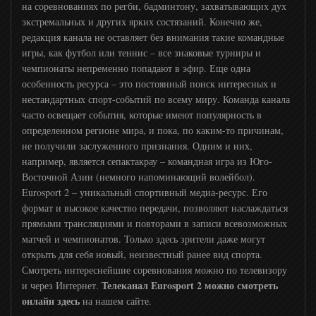
на соревнованиях по регби, бадминтону, захватывающих дух
экстремальных и других ярких состязаний. Конечно же,
редакция канала не оставляет без внимания такие командные
игры, как футбол или теннис – все знаковые турниры и
чемпионаты непременно попадают в эфир. Еще одна
особенность ресурса – это постоянный поиск интересных и
нестандартных спорт-событий по всему миру. Команда канала
часто освещает события, которые имеют популярность в
определенном регионе мира, и пока, по каким-то причинам,
не получили заслуженного признания. Одним и них,
например, является сепактакрау – командная игра из Юго-
Восточной Азии (немного напоминающий волейбол).
Eurosport 2 – уникальный спортивный медиа-ресурс. Его
формат и высокое качество передачи, позволяют наслаждаться
прямыми трансляциями и повторами в записи всевозможных
матчей и чемпионатов. Только здесь зрители даже могут
открыть для себя новый, неизвестный ранее вид спорта.
Смотреть интереснейшие соревнования можно по телевизору
Телеканал Eurosport 2 можно смотреть
и через Интернет.
онлайн здесь
на нашем сайте.