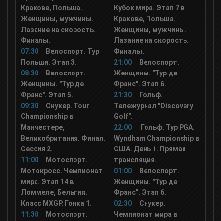
Кракове, Польша.
Кубок мира. Этап 7 в
КХЛ ТВ
Женщины, мужчины.
Кракове, Польша.
Лазание на скорость.
Женщины, мужчины.
Финалы.
Лазание на скорость.
Беларусь 5
07:30
Велоспорт. Тур
Финалы.
Польши. Этап 3.
21:00
Велоспорт.
Матч! Премьер
08:30
Велоспорт.
Женщины. "Тур де
Женщины. "Тур де
Франс". Этап 6.
Франс". Этап 5.
21:30
Гольф.
Спорт 1 UA
09:30
Снукер. Tour
Тележурнал "Discovery
Championship в
Golf".
Манчестере,
22:00
Гольф. Тур PGA.
Спорт 2 UA
Великобритания. Финал.
Wyndham Championship в
Сессия 2.
США. День 1. Прямая
11:00
Мотоспорт.
трансляция.
Мир Баскетбола
Мотокросс. Чемпионат
01:00
Велоспорт.
мира. Этап 14 в
Женщины. "Тур де
Ломмеле, Бельгия.
UDAR
Франс". Этап 6.
Класс MXGP. Гонка 1.
02:30
Снукер.
11:30
Мотоспорт.
Чемпионат мира в