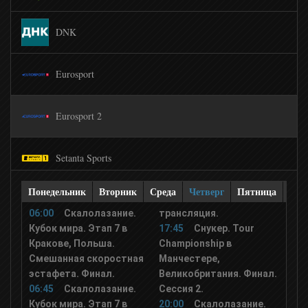
DNK
Eurosport
Eurosport 2
Setanta Sports
Понедельник
Вторник
Среда
Четверг
Пятница
Суб
Сетанта Спорт Плюс
06:00
Скалолазание.
трансляция.
Кубок мира. Этап 7 в
17:45
Снукер. Tour
Боец ТВ
Кракове, Польша.
Championship в
Смешанная скоростная
Манчестере,
эстафета. Финал.
Великобритания. Финал.
Бокс тв
06:45
Скалолазание.
Сессия 2.
Кубок мира. Этап 7 в
20:00
Скалолазание.