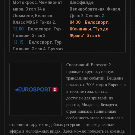
XSport
Мотокросс. Чемпионат
Шеффилде,
мира. Этап 14 в
Великобритания. Финал.
Ломмеле, Бельгия.
День 2. Сессия 2.
Класс MXGP. Гонка 2.
04:30
Велоспорт.
12:00
Велоспорт. Тур
Женщины. "Тур де
Польши. Этап 3.
Франс". Этап 6.
13:15
Велоспорт. Тур
Польши. Этап 4. Прямая
Спортивный Eurosport 2
проводит круглосуточную
трансляцию событий. Вещание
началось с 2005 года в Европе, а
в течение года, он стал
доступен для зрителей из
россии, Молдовы, Беларуси,
стран Кавказа. Главнейшая
особенность этого телеканала в
отличии от других подобных ресурсов – это ежедневные
эфиры в молодёжных видах. Здесь можно поболеть за команды