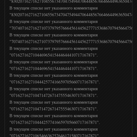
"83020716271627104556734704754944706448567664664496365047486
В текущем списке нет указанного комментария
"83020716271627104556734704754944706448567664664496365047486
В текущем списке нет указанного комментария
"70740716271627107379795766645614456277715368670794566475657
В текущем списке нет указанного комментария
"70740716271627107379795766645614456277715368670794566475657
В текущем списке нет указанного комментария
"071627162710446965415444644410717167871".
В текущем списке нет указанного комментария
"071627162710446965415444644410717167871".
В текущем списке нет указанного комментария
"0716271627104442577416659705660717167871".
В текущем списке нет указанного комментария
"071627162710471472671475554630717167871".
В текущем списке нет указанного комментария
"071627162710471472671475554630717167871".
В текущем списке нет указанного комментария
"0716271627104442577416659705660717167871".
В текущем списке нет указанного комментария
"0716271627106546636257646171580717167871".