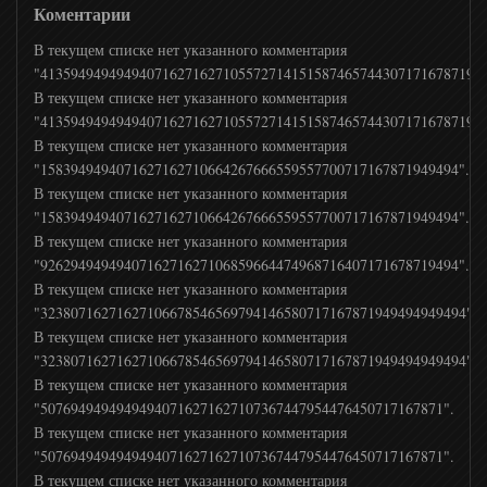
Коментарии
В текущем списке нет указанного комментария
"4135949494949407162716271055727141515874657443071716787194"
В текущем списке нет указанного комментария
"4135949494949407162716271055727141515874657443071716787194"
В текущем списке нет указанного комментария
"1583949494071627162710664267666559557700717167871949494".
В текущем списке нет указанного комментария
"1583949494071627162710664267666559557700717167871949494".
В текущем списке нет указанного комментария
"9262949494940716271627106859664474968716407171678719494".
В текущем списке нет указанного комментария
"32380716271627106678546569794146580717167871949494949494".
В текущем списке нет указанного комментария
"32380716271627106678546569794146580717167871949494949494".
В текущем списке нет указанного комментария
"50769494949494940716271627107367447954476450717167871".
В текущем списке нет указанного комментария
"50769494949494940716271627107367447954476450717167871".
В текущем списке нет указанного комментария