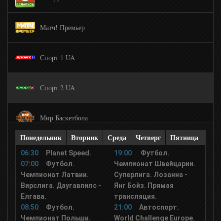
Матч! Премьер
Спорт 1 UA
Спорт 2 UA
Мир Баскетбола
Понедельник
Вторник
Среда
Четверг
Пятница
Суб
UDAR
06:30
Planet Speed.
19:00
Футбол.
07:00
Футбол.
Чемпионат Швейцарии.
Чемпионат Латвии.
Суперлига. Лозанна -
XSport
Вирслига. Даугавпилс -
Янг Бойз. Прямая
Елгава.
трансляция.
08:50
Футбол.
21:00
Автоспорт.
Чемпионат Польши.
World Challenge Europe.