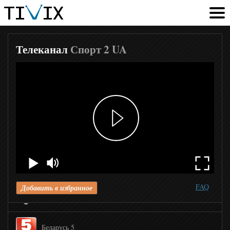
Eurosport
Eurosport 2
Телеканал
Спорт 2 UA
Setanta Sports
Сетанта Спорт Плюс
Боец ТВ
Бокс тв
FAQ
Добавить в избранное
КХЛ ТВ
Беларусь 5