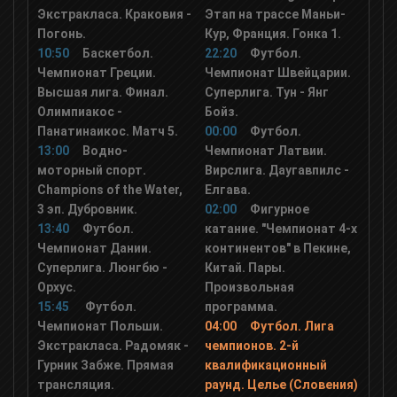
Экстракласа. Краковия -
Этап на трассе Маньи-
Погонь.
Кур, Франция. Гонка 1.
10:50
Баскетбол.
22:20
Футбол.
Чемпионат Греции.
Чемпионат Швейцарии.
Высшая лига. Финал.
Суперлига. Тун - Янг
Олимпиакос -
Бойз.
Панатинаикос. Матч 5.
00:00
Футбол.
13:00
Водно-
Чемпионат Латвии.
моторный спорт.
Вирслига. Даугавпилс -
Champions of the Water,
Елгава.
3 эп. Дубровник.
02:00
Фигурное
13:40
Футбол.
катание. "Чемпионат 4-х
Чемпионат Дании.
континентов" в Пекине,
Суперлига. Люнгбю -
Китай. Пары.
Орхус.
Произвольная
15:45
Футбол.
программа.
Чемпионат Польши.
04:00
Футбол. Лига
Экстракласа. Радомяк -
чемпионов. 2-й
Гурник Забже. Прямая
квалификационный
трансляция.
раунд. Целье (Словения)