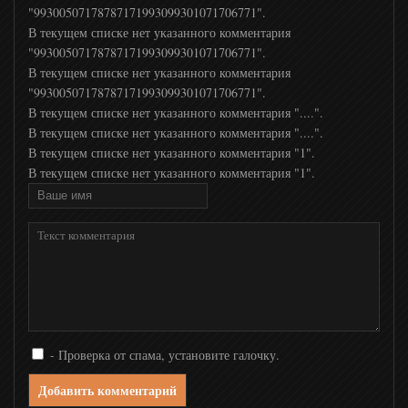
"99300507178787171993099301071706771".
В текущем списке нет указанного комментария
"99300507178787171993099301071706771".
Кинокомедия
В текущем списке нет указанного комментария
"99300507178787171993099301071706771".
Кинопремьера
В текущем списке нет указанного комментария "....".
В текущем списке нет указанного комментария "....".
В текущем списке нет указанного комментария "1".
Индийское кино
В текущем списке нет указанного комментария "1".
Киносерия
Киносвидание
Родное кино
- Проверка от спама, установите галочку.
Наш детектив
Добавить комментарий