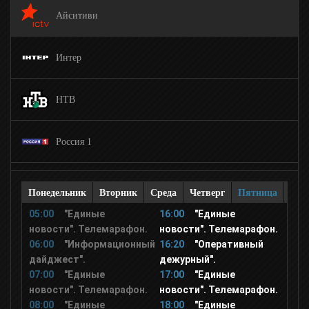
Айситиви
Интер
НТВ
Россия 1
ТНТ
Понедельник
Вторник
Среда
Четверг
Пятница
Суб
05:00
"Единые
16:00
"Единые
Рен ТВ
новости". Телемарафон.
новости". Телемарафон.
06:00
"Информационный
16:20
"Оперативный
дайджест".
дежурный".
Домашний
07:00
"Единые
17:00
"Единые
новости". Телемарафон.
новости". Телемарафон.
08:00
"Единые
18:00
"Единые