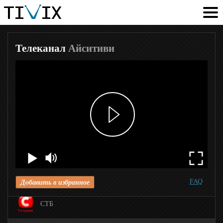
Телеканал
Айситиви
2+2-tv
Новый канал
FAQ
Добавить в избранное
СТБ