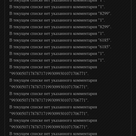
ТВ 1000
В текущем списке нет указанного комментария "1".
В текущем списке нет указанного комментария "8299".
В текущем списке нет указанного комментария "1".
TV1000 Action
В текущем списке нет указанного комментария "8299".
В текущем списке нет указанного комментария "1".
В текущем списке нет указанного комментария "6185".
ТВ 1000 Русское кино
В текущем списке нет указанного комментария "6185".
В текущем списке нет указанного комментария "1".
В текущем списке нет указанного комментария "1".
Кинохит
В текущем списке нет указанного комментария
"99300507178787171993099301071706771".
В текущем списке нет указанного комментария
КиноУжас
"99300507178787171993099301071706771".
В текущем списке нет указанного комментария
Киносемья
"99300507178787171993099301071706771".
В текущем списке нет указанного комментария
"99300507178787171993099301071706771".
Мужское кино
В текущем списке нет указанного комментария
"99300507178787171993099301071706771".
В текущем списке нет указанного комментария
Киномикс