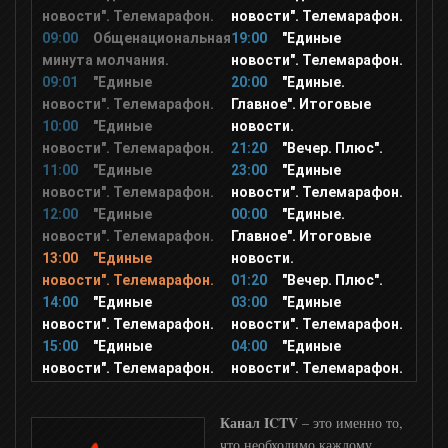
Мир ТВ
новости". Телемарафон.
новости". Телемарафон.
09:00
Общенациональная
19:00
"Единые
минута молчания.
ТВ Центр (ТВЦ)
новости". Телемарафон.
09:01
"Единые
20:00
"Единые.
новости". Телемарафон.
Главное". Итоговые
Пятый канал
10:00
"Единые
новости.
новости". Телемарафон.
21:20
"Вечер. Плюс".
11:00
"Единые
23:00
"Единые
Звезда
новости". Телемарафон.
новости". Телемарафон.
12:00
"Единые
00:00
"Единые.
новости". Телемарафон.
Главное". Итоговые
9 канал Израиль
13:00
"Единые
новости.
новости". Телемарафон.
01:20
"Вечер. Плюс".
14:00
"Единые
03:00
"Единые
Дом кино
новости". Телемарафон.
новости". Телемарафон.
15:00
"Единые
04:00
"Единые
Дом кино Премиум
новости". Телемарафон.
новости". Телемарафон.
Канал ICTV
– это именно то,
КИНО ТВ
что необходимо каждому