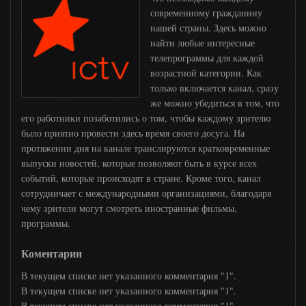
современному гражданину
Остросюжетное HD
нашей страны. Здесь можно
найти любые интересные
телепрограммы для каждой
Hollywood
возрастной категории. Как
только включается канал, сразу
же можно убедиться в том, что
Мосфильм
его работники позаботились о том, чтобы каждому зрителю
было приятно провести здесь время своего досуга. На
протяжении дня на канале транслируются кратковременные
Победа
выпуски новостей, которые позволяют быть в курсе всех
событий, которые происходят в стране. Кроме того, канал
сотрудничает с международными организациями, благодаря
VIP Megahit
чему зрители могут смотреть иностранные фильмы,
программы.
VIP Premiere
Коментарии
В текущем списке нет указанного комментария "1".
VIP Comedy
В текущем списке нет указанного комментария "1".
В текущем списке нет указанного комментария "1".