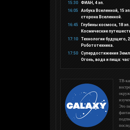
15:30
ФИАН, 4 эп.
16:05
Азбука Вселенной, 15 эп
Дважды два канал (2x2)
сторона Вселенной.
16:45
Глубины космоса, 18 эп.
Космические путешеств
Nickelodeon
17:10
Технологии будущего, 2
Робототехника.
Nick Jr
17:50
Супердостижения Земли,
Огонь, вода и пища: час
Ералаш
ТВ-ка
СоюзМультфильм
востр
окруж
изуче
Том и Джерри
Это п
фанта
подтв
М1
после