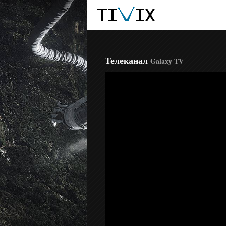
Моя планета
Культура
Телеканал
Galaxy TV
Мега ТВ
Первый Вегетарианский
Дикая Охота HD
Приключения HD
Дикий
Доктор