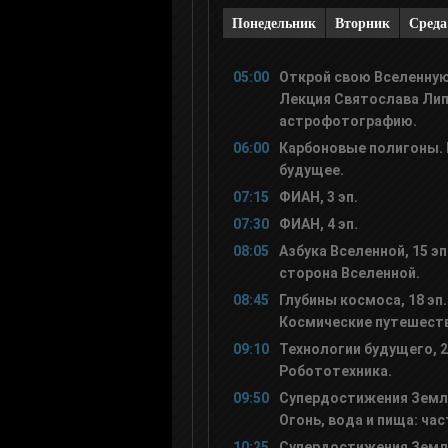
Понедельник
Вторник
Среда
Авто Плюс
05:00
Открой свою Вселенную,
Viasat Explorer
Лекция Святослава Лип
астрофотографию.
06:00
Карбоновые полигоны.
Travel Channel
будущее.
07:15
ФИАН, 3 эп.
Ностальгия
07:30
ФИАН, 4 эп.
08:05
Азбука Вселенной, 15 эп
сторона Вселенной.
Еда ТВ
08:45
Глубины космоса, 18 эп.
Космические путешеств
Top Secret
09:10
Технологии будущего, 2
Робототехника.
Мульт
09:50
Супердостижения Земли,
Огонь, вода и пища: час
10:25
Супердостижения Земли,