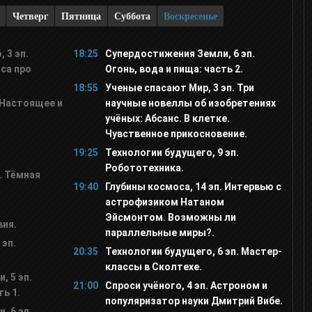
Четверг
Пятница
Суббота
Воскресенье
 3 эп.
18:25
Супердостижения Земли, 6 эп.
са про
Огонь, вода и пища: часть 2.
18:55
Ученые спасают Мир, 3 эп. Три
 Настоящее и
научные новеллы об изобретениях
учёных: Абсанс. В клетке.
Чувственное прикосновение.
19:25
Технологии будущего, 9 эп.
Робототехника.
. Тёмная
19:40
Глубины космоса, 14 эп. Интервью с
астрофизиком Натаном
Эйсмонтом. Возможны ли
ия.
параллельные миры?.
 эп.
20:35
Технологии будущего, 6 эп. Мастер-
классы в Сколтехе.
 5 эп.
21:00
Спроси учёного, 4 эп. Астроном и
ть 1.
популяризатор науки Дмитрий Вибе.
 6 эп.