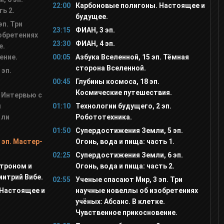
22:00
Карбоновые полигоны. Настоящее и
ть 2.
будущее.
эп. Три
23:15
ФИАН, 3 эп.
обретениях
23:30
ФИАН, 4 эп.
е.
ение.
00:05
Азбука Вселенной, 15 эп. Тёмная
сторона Вселенной.
 эп.
00:45
Глубины космоса, 18 эп.
Космические путешествия.
. Интервью с
м
01:10
Технологии будущего, 2 эп.
 ли
Робототехника.
01:50
Супердостижения Земли, 5 эп.
 эп. Мастер-
Огонь, вода и пища: часть 1.
02:25
Супердостижения Земли, 6 эп.
строном и
Огонь, вода и пища: часть 2.
митрий Вибе.
02:55
Ученые спасают Мир, 3 эп. Три
 Настоящее и
научные новеллы об изобретениях
учёных: Абсанс. В клетке.
Чувственное прикосновение.