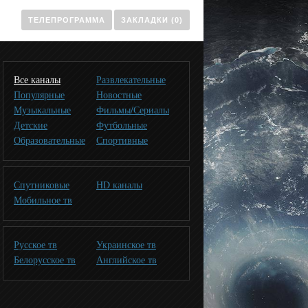
ТЕЛЕПРОГРАММА
ЗАКЛАДКИ (0)
Все каналы
Развлекательные
Популярные
Новостные
Музыкальные
Фильмы/Сериалы
Детские
Футбольные
Образовательные
Спортивные
Спутниковые
HD каналы
Мобильное тв
Русское тв
Украинское тв
Белорусское тв
Английское тв