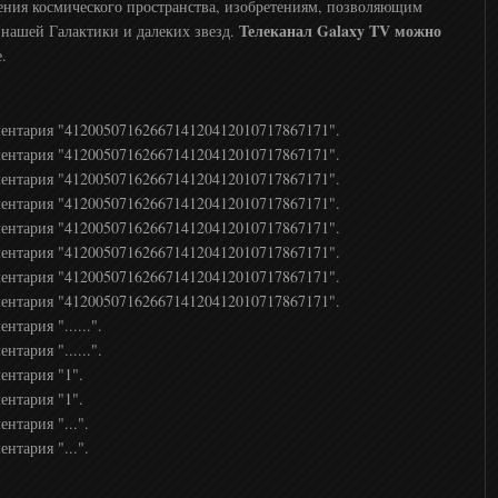
ения космического пространства, изобретениям, позволяющим
Телеканал Galaxy TV можно
 нашей Галактики и далеких звезд.
.
ментария "4120050716266714120412010717867171".
ментария "4120050716266714120412010717867171".
ментария "4120050716266714120412010717867171".
ментария "4120050716266714120412010717867171".
ментария "4120050716266714120412010717867171".
ментария "4120050716266714120412010717867171".
ментария "4120050716266714120412010717867171".
ментария "4120050716266714120412010717867171".
тария "......".
тария "......".
ентария "1".
ентария "1".
нтария "...".
нтария "...".