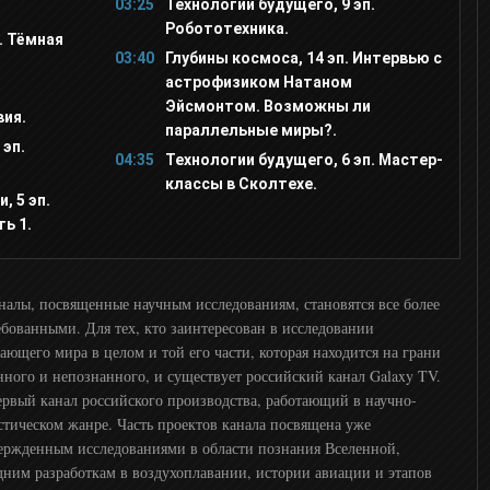
03:25
Технологии будущего, 9 эп.
Робототехника.
. Тёмная
03:40
Глубины космоса, 14 эп. Интервью с
астрофизиком Натаном
Эйсмонтом. Возможны ли
ия.
параллельные миры?.
 эп.
04:35
Технологии будущего, 6 эп. Мастер-
классы в Сколтехе.
 5 эп.
ть 1.
налы, посвященные научным исследованиям, становятся все более
ебованными. Для тех, кто заинтересован в исследовании
ающего мира в целом и той его части, которая находится на грани
нного и непознанного, и существует российский канал Galaxy TV.
ервый канал российского производства, работающий в научно-
стическом жанре. Часть проектов канала посвящена уже
ержденным исследованиями в области познания Вселенной,
дним разработкам в воздухоплавании, истории авиации и этапов