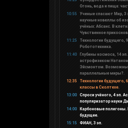
Дисней
Огонь, вода и пища: час
10:55
Ученые спасают Мир, 3 
научные новеллы об из
Карусель
учёных: Абсанс. В клетк
Чувственное прикоснов
В Гостях у Сказки
11:25
Технологии будущего, 9
Робототехника.
11:40
Глубины космоса, 14 эп
Супер
астрофизиком Натано
Эйсмонтом. Возможны
Ani
параллельные миры?.
12:35
Технологии будущего, 6
классы в Сколтехе.
Мультимузыка
13:00
Спроси учёного, 4 эп. А
популяризатор науки Д
Gulli
14:00
Карбоновые полигоны.
будущее.
15:15
ФИАН, 3 эп.
Tiji