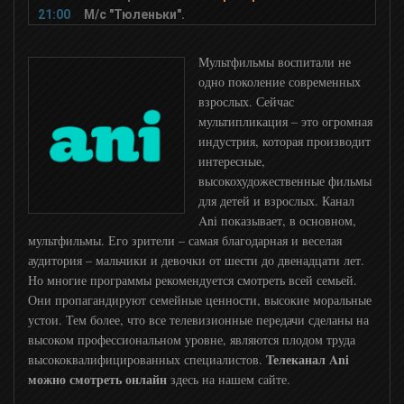
21:00
М/с "Тюленьки".
Nick Jr
Мультфильмы воспитали не
одно поколение современных
взрослых. Сейчас
Ералаш
мультипликация – это огромная
индустрия, которая производит
СоюзМультфильм
интересные,
высокохудожественные фильмы
для детей и взрослых. Канал
Том и Джерри
Ani показывает, в основном,
мультфильмы. Его зрители – самая благодарная и веселая
аудитория – мальчики и девочки от шести до двенадцати лет.
М1
Но многие программы рекомендуется смотреть всей семьей.
Они пропагандируют семейные ценности, высокие моральные
устои. Тем более, что все телевизионные передачи сделаны на
М2
высоком профессиональном уровне, являются плодом труда
Телеканал Ani
высококвалифицированных специалистов.
РУ ТВ
можно смотреть онлайн
здесь на нашем сайте.