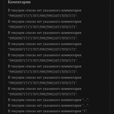
Коментарии
Bridge TV
В текущем списке нет указанного комментария
"5992050717171707159925992107170767171".
В текущем списке нет указанного комментария
ТНТ MUSIC
"5992050717171707159925992107170767171".
В текущем списке нет указанного комментария
"5992050717171707159925992107170767171".
Шансон ТВ
В текущем списке нет указанного комментария
"5992050717171707159925992107170767171".
Муз ТВ
В текущем списке нет указанного комментария
"5992050717171707159925992107170767171".
В текущем списке нет указанного комментария
Ля минор
"5992050717171707159925992107170767171".
В текущем списке нет указанного комментария
"5992050717171707159925992107170767171".
Europa Plus TV
В текущем списке нет указанного комментария
"5992050717171707159925992107170767171".
В текущем списке нет указанного комментария "...".
ЖАРА
В текущем списке нет указанного комментария "...".
В текущем списке нет указанного комментария "1".