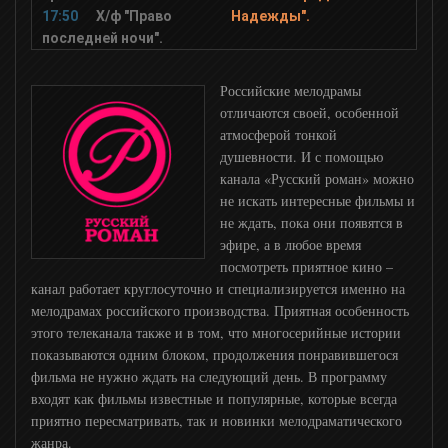
17:50
Х/ф "Право
Надежды".
последней ночи".
НТВ Хит
Российские мелодрамы
НТВ Сериал
отличаются своей, особенной
атмосферой тонкой
душевности. И с помощью
Мир сериала
канала «Русский роман» можно
не искать интересные фильмы и
ЕвроКино
не ждать, пока они появятся в
эфире, а в любое время
посмотреть приятное кино –
Шокирующее HD
канал работает круглосуточно и специализируется именно на
мелодрамах российского производства. Приятная особенность
этого телеканала также и в том, что многосерийные истории
Страшное HD
показываются одним блоком, продолжения понравившегося
фильма не нужно ждать на следующий день. В программу
входят как фильмы известные и популярные, которые всегда
НСТ
приятно пересматривать, так и новинки мелодраматического
жанра.