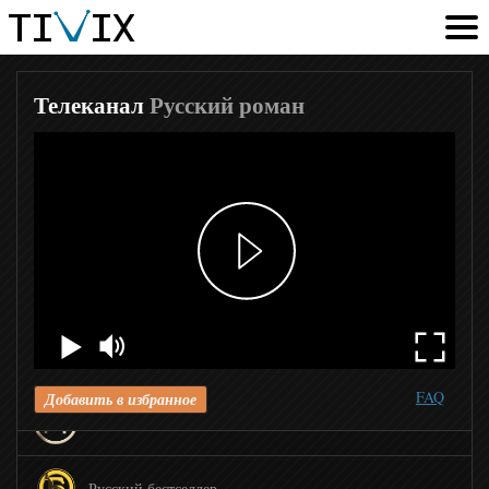
Кинопремьера
Индийское кино
Телеканал
Русский роман
Киносерия
Киносвидание
Родное кино
Наш детектив
FAQ
Добавить в избранное
Русский детектив
Русский бестселлер