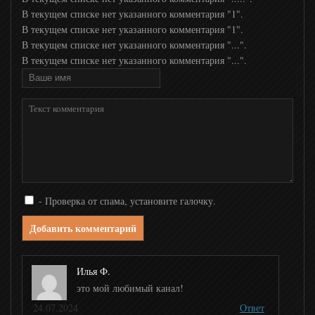
В текущем списке нет указанного комментария "1".
В текущем списке нет указанного комментария "1".
Дорама
В текущем списке нет указанного комментария "...".
В текущем списке нет указанного комментария "...".
ZEE TV
Bollywood
ТНТ4
- Проверка от спама, установите галочку.
СТС Love
Добавить комментарий
Перец
Илья Ф.
это мой любимый канал!
Сарафан
24.07.2024
Ответ