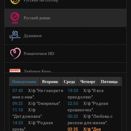
Русский роман
Душевное
Романтичное HD
Любимое Кино
Понедельник
Вторник
Среда
Четверг
Пятница
Суб
Иллюзион+
07:40
Х/ф "Не говорите
19:30
Х/ф "Я все
мне о нем".
преодолею".
09:25
Х/ф "Ожерелье".
22:50
Х/ф "Родная
Русский иллюзион
11:10
Х/ф
кровиночка".
"Детдомовка".
00:25
Х/ф "Любовь с
14:20
Х/ф "Родная
риском для жизни".
Русская Комедия
кровь".
03:35
Х/ф "Дни