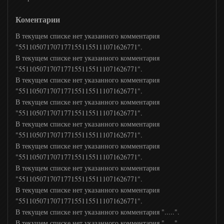
A1
Коментарии
В текущем списке нет указанного комментария
A2
"5511050717071771551155111071626771".
В текущем списке нет указанного комментария
"5511050717071771551155111071626771".
Amedia Hit
В текущем списке нет указанного комментария
"5511050717071771551155111071626771".
Black
В текущем списке нет указанного комментария
"5511050717071771551155111071626771".
В текущем списке нет указанного комментария
Red
"5511050717071771551155111071626771".
В текущем списке нет указанного комментария
"5511050717071771551155111071626771".
Sony Sci-Fi
В текущем списке нет указанного комментария
"5511050717071771551155111071626771".
В текущем списке нет указанного комментария
Fox
"5511050717071771551155111071626771".
В текущем списке нет указанного комментария ".....".
В текущем списке нет указанного комментария ".....".
Fox live