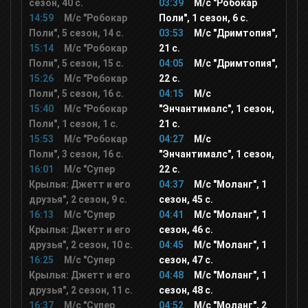
сезон, 40 с.
03:39
М/с "Робокар
14:59
М/с "Робокар
Поли", 1 сезон, 6 с.
Поли", 5 сезон, 14 с.
03:53
М/с "Дримтопия",
15:14
М/с "Робокар
21 с.
Поли", 5 сезон, 15 с.
04:05
М/с "Дримтопия",
15:26
М/с "Робокар
22 с.
Поли", 5 сезон, 16 с.
04:15
М/с
15:40
М/с "Робокар
"Энчантималс", 1 сезон,
Поли", 1 сезон, 1 с.
21 с.
15:53
М/с "Робокар
04:27
М/с
Поли", 3 сезон, 16 с.
"Энчантималс", 1 сезон,
16:01
М/с "Супер
22 с.
Крылья: Джетт и его
04:37
М/с "Моланг", 1
друзья", 2 сезон, 9 с.
сезон, 45 с.
16:13
М/с "Супер
04:41
М/с "Моланг", 1
Крылья: Джетт и его
сезон, 46 с.
друзья", 2 сезон, 10 с.
04:45
М/с "Моланг", 1
16:25
М/с "Супер
сезон, 47 с.
Крылья: Джетт и его
04:48
М/с "Моланг", 1
друзья", 2 сезон, 11 с.
сезон, 48 с.
16:37
М/с "Супер
04:52
М/с "Моланг", 2