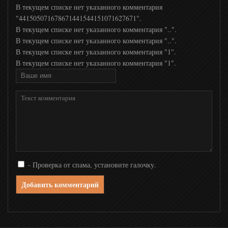
В текущем списке нет указанного комментария
"441505071678671441544151071627671".
В текущем списке нет указанного комментария "..".
В текущем списке нет указанного комментария "..".
В текущем списке нет указанного комментария "1".
В текущем списке нет указанного комментария "1".
- Проверка от спама, установите галочку.
Добавить комментарий