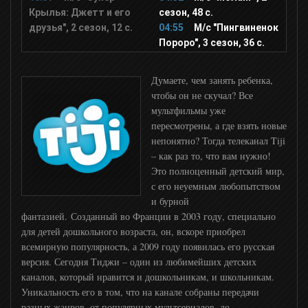
Крылья: Джетт и его
сезон, 48 с.
друзья", 2 сезон, 12 с.
04:55
М/с "Пингвиненок
Пороро", 3 сезон, 36 с.
Думаете, чем занять ребенка,
чтобы он не скучал? Все
мультфильмы уже
пересмотрены, а где взять новые
непонятно? Тогда телеканал Tiji
– как раз то, что вам нужно!
Это полноценный детский мир,
с его неуемным любопытством
и бурной
фантазией. Созданный во Франции в 2003 году, специально
для детей дошкольного возраста, он, вскоре приобрел
всемирную популярность, а 2009 году появилась его русская
версия. Сегодня Тиджи – один из любимейших детских
каналов, который нравится и дошкольникам, и школьникам.
Уникальность его в том, что на канале собраны передачи
разных жанров, от популярных мультсериалов, до