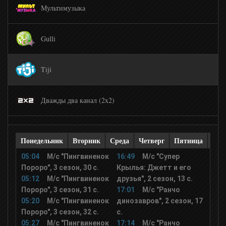
Мультимузыка
Gulli
Tiji
Дважды два канал (2x2)
Nickelodeon
Понедельник
Вторник
Среда
Четверг
Пятница
Суб
05:04
М/с "Пингвиненок
16:49
М/с "Супер
Nick Jr
Пороро", 3 сезон, 30 с.
Крылья: Джетт и его
05:12
М/с "Пингвиненок
друзья", 2 сезон, 13 с.
Пороро", 3 сезон, 31 с.
17:01
М/с "Ранчо
Ералаш
05:20
М/с "Пингвиненок
динозавров", 2 сезон, 17
Пороро", 3 сезон, 32 с.
с.
СоюзМультфильм
05:27
М/с "Пингвиненок
17:14
М/с "Ранчо