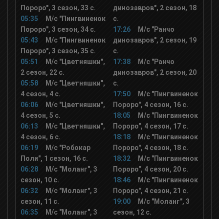
Пороро", 3 сезон, 33 с.
динозавров", 2 сезон, 18
05:35
М/с "Пингвиненок
с.
Том и Джерри
Пороро", 3 сезон, 34 с.
17:26
М/с "Ранчо
05:43
М/с "Пингвиненок
динозавров", 2 сезон, 19
Пороро", 3 сезон, 35 с.
с.
М1
05:51
М/с "Цветняшки",
17:38
М/с "Ранчо
2 сезон, 22 с.
динозавров", 2 сезон, 20
05:58
М/с "Цветняшки",
с.
М2
4 сезон, 4 с.
17:50
М/с "Пингвиненок
06:06
М/с "Цветняшки",
Пороро", 4 сезон, 16 с.
4 сезон, 5 с.
18:05
М/с "Пингвиненок
РУ ТВ
06:13
М/с "Цветняшки",
Пороро", 4 сезон, 17 с.
4 сезон, 6 с.
18:18
М/с "Пингвиненок
Bridge TV
06:19
М/с "Робокар
Пороро", 4 сезон, 18 с.
Поли", 1 сезон, 16 с.
18:32
М/с "Пингвиненок
06:28
М/с "Моланг", 3
Пороро", 4 сезон, 20 с.
ТНТ MUSIC
сезон, 10 с.
18:46
М/с "Пингвиненок
06:32
М/с "Моланг", 3
Пороро", 4 сезон, 21 с.
сезон, 11 с.
19:00
М/с "Моланг", 3
Шансон ТВ
06:35
М/с "Моланг", 3
сезон, 12 с.