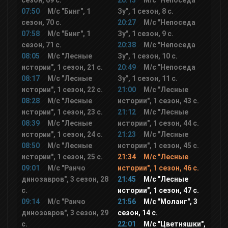
сезон, 69 с.
20:15
М/с "Непоседа
МСМ ТОР
07:50
М/с "Бинг", 1
Зу", 1 сезон, 8 с.
сезон, 70 с.
20:27
М/с "Непоседа
07:58
М/с "Бинг", 1
Зу", 1 сезон, 9 с.
Прямой
сезон, 71 с.
20:38
М/с "Непоседа
08:05
М/с "Лесные
Зу", 1 сезон, 10 с.
истории", 1 сезон, 21 с.
20:49
М/с "Непоседа
24 Украина
08:17
М/с "Лесные
Зу", 1 сезон, 11 с.
истории", 1 сезон, 22 с.
21:00
М/с "Лесные
Дождь
08:28
М/с "Лесные
истории", 1 сезон, 43 с.
истории", 1 сезон, 23 с.
21:12
М/с "Лесные
08:39
М/с "Лесные
истории", 1 сезон, 44 с.
РТР Планета
истории", 1 сезон, 24 с.
21:23
М/с "Лесные
08:50
М/с "Лесные
истории", 1 сезон, 45 с.
истории", 1 сезон, 25 с.
21:34
М/с "Лесные
Мир 24 ТВ
09:01
М/с "Ранчо
истории", 1 сезон, 46 с.
динозавров", 3 сезон, 28
21:45
М/с "Лесные
с.
истории", 1 сезон, 47 с.
BBC News
09:14
М/с "Ранчо
21:56
М/с "Моланг", 3
динозавров", 3 сезон, 29
сезон, 14 с.
Russia today
с.
22:01
М/с "Цветняшки",