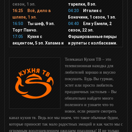
сезон, 1 эп.
тарелке, 8 эп.
РУ ТВ
16:25
Всё, дело в
04:20
Италия с
шляпе, 1 эп.
Боначини, 1 сезон, 1 эп.
16:50
Ты шеф, 9 эп.
04:40
Ели у Емели, 2
Bridge TV
Торт Панчо.
сезон, 22 эп.
17:05
Кухня с
Фаршированные перцы
акцентом, 5 эп. Хапама и
и рулеты с колбасками.
ТНТ MUSIC
Телеканал Кухня ТВ – это
Шансон ТВ
телевизионная находка для
любителей хорошо и вкусно
покушать. Будь Вы гурман,
Муз ТВ
эстет или просто любитель
праздничных застольев – Вы
обязательно найдете много
Ля минор
полезного и узнаете что-то
новое, если решите смотреть
канал кухня тв. Ведь все мы знаем, что такое обычные будни,
Europa Plus TV
которые приносят так мало радостных эмоций и как часто мы с
огромным воодушевлением ожидаем праздника! И не только