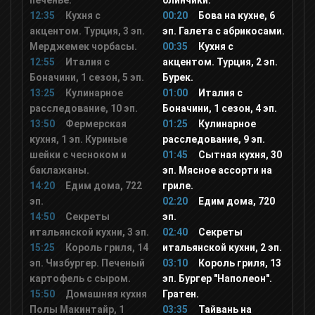
печенье.
блинчики.
12:35
Кухня с
00:20
Бова на кухне, 6
акцентом. Турция, 3 эп.
эп. Галета с абрикосами.
Nickelodeon
Мерджемек чорбасы.
00:35
Кухня с
12:55
Италия с
акцентом. Турция, 2 эп.
Боначини, 1 сезон, 5 эп.
Бурек.
Nick Jr
13:25
Кулинарное
01:00
Италия с
расследование, 10 эп.
Боначини, 1 сезон, 4 эп.
13:50
Ералаш
Фермерская
01:25
Кулинарное
кухня, 1 эп. Куриные
расследование, 9 эп.
шейки с чесноком и
01:45
Сытная кухня, 30
СоюзМультфильм
баклажаны.
эп. Мясное ассорти на
14:20
Едим дома, 722
гриле.
эп.
02:20
Едим дома, 720
Том и Джерри
14:50
Секреты
эп.
итальянской кухни, 3 эп.
02:40
Секреты
15:25
Король гриля, 14
итальянской кухни, 2 эп.
М1
эп. Чизбургер. Печеный
03:10
Король гриля, 13
картофель с сыром.
эп. Бургер "Наполеон".
15:50
Домашняя кухня
Гратен.
М2
Полы Макинтайр, 1
03:35
Тайвань на