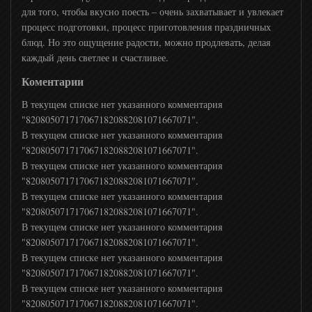
ЖАРА
для того, чтобы вкусно поесть – очень захватывает и увлекает
процесс подготовки, процесс приготовления праздничных
блюд. Но это ощущение радости, можно продлевать, делая
MTV 80S
каждый день светлее и счастливее.
Коментарии
MTV 00s
В текущем списке нет указанного комментария
"8208050717170671820882081071667071".
В текущем списке нет указанного комментария
MTV Hits
"8208050717170671820882081071667071".
В текущем списке нет указанного комментария
МСМ ТОР
"8208050717170671820882081071667071".
В текущем списке нет указанного комментария
"8208050717170671820882081071667071".
Прямой
В текущем списке нет указанного комментария
"8208050717170671820882081071667071".
В текущем списке нет указанного комментария
24 Украина
"8208050717170671820882081071667071".
В текущем списке нет указанного комментария
"8208050717170671820882081071667071".
Дождь