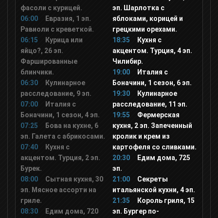
фасоли с курицей.
эп. Шарлотка с
Viasat Explorer
06:00
Евразия, 1 эп.
яблоками, корицей и
Равиоли с креветкой.
грецкими орехами.
06:15
Курица или
18:35
Кухня с
Travel Channel
яйцо?, 26 эп.
акцентом. Турция, 4 эп.
Фаршированные
Чилибир.
блинчики.
19:00
Италия с
Ностальгия
06:30
Кулинарное
Боначини, 1 сезон, 6 эп.
расследование, 9 эп.
19:30
Кулинарное
07:00
Италия с
расследование, 11 эп.
Еда ТВ
Боначини, 1 сезон, 4 эп.
19:55
Фермерская
07:25
Бова на кухне, 6
кухня, 2 эп. Запеченный
Top Secret
эп. Галета с абрикосами.
кролик и крем из
07:40
Кухня с
картофеля со сливками.
акцентом. Турция, 2 эп.
20:30
Едим дома, 725
Мульт
Бурек.
эп.
08:00
Сытная кухня, 30
21:00
Секреты
эп. Мясное ассорти на
итальянской кухни, 4 эп.
Дисней
гриле.
21:35
Король гриля, 15
08:30
Едим дома, 720
эп. Бургер по-