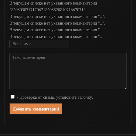
В текущем списке нет указанного комментария
"8208050717170671820882081071667071".
В текущем списке нет указанного комментария "..".
РТР Планета
В текущем списке нет указанного комментария "..".
В текущем списке нет указанного комментария "....".
Мир 24 ТВ
В текущем списке нет указанного комментария "....".
BBC News
Russia today
Russia Today Doc
- Проверка от спама, установите галочку.
Добавить комментарий
DNK
Eurosport