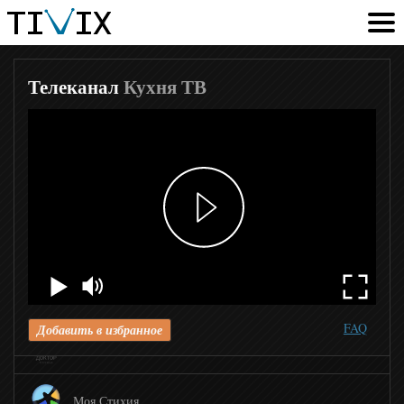
Культура
Мега ТВ
Телеканал
Кухня ТВ
Первый Вегетарианский
Дикая Охота HD
Приключения HD
Дикий
FAQ
Добавить в избранное
Доктор
Моя Стихия