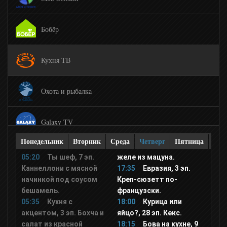
Бобёр
Кухня ТВ
Охота и рыбалка
Galaxy TV
Понедельник
Вторник
Среда
Четверг
Пятница
Суб
365 дней
05:20
Ты шеф, 7 эп.
желе из мацуна.
Каннеллони с мясной
17:35
Евразия, 3 эп.
начинкой под соусом
Креп-сюзетт по-
Travel and Adventure
бешамель.
французски.
05:35
Кухня с
18:00
Курица или
акцентом, 3 эп. Бохча и
яйцо?, 28 эп. Кекс.
Авто Плюс
салат из красной
18:15
Бова на кухне, 9