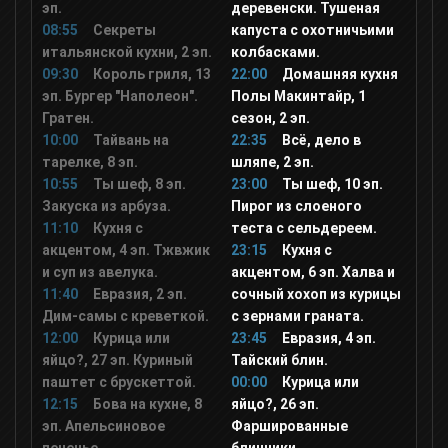
эп.
деревенски. Тушеная
Карусель
08:55
Секреты
капуста с охотничьими
итальянской кухни, 2 эп.
колбасками.
09:30
Король гриля, 13
22:00
Домашняя кухня
В Гостях у Сказки
эп. Бургер "Наполеон".
Полы Макинтайр, 1
Гратен.
сезон, 2 эп.
Супер
10:00
Тайвань на
22:35
Всё, дело в
тарелке, 8 эп.
шляпе, 2 эп.
10:55
Ты шеф, 8 эп.
23:00
Ты шеф, 10 эп.
Ani
Закуска из арбуза.
Пирог из слоеного
11:10
Кухня с
теста с сельдереем.
акцентом, 4 эп. Тжвжик
23:15
Кухня с
Мультимузыка
и суп из авелука.
акцентом, 6 эп. Халва и
11:40
Евразия, 2 эп.
сочный хохоп из курицы
Дим-самы с креветкой.
с зернами граната.
Gulli
12:00
Курица или
23:45
Евразия, 4 эп.
яйцо?, 27 эп. Куриный
Тайский блин.
Tiji
паштет с брускеттой.
00:00
Курица или
12:15
Бова на кухне, 8
яйцо?, 26 эп.
эп. Апельсиновое
Фаршированные
Дважды два канал (2x2)